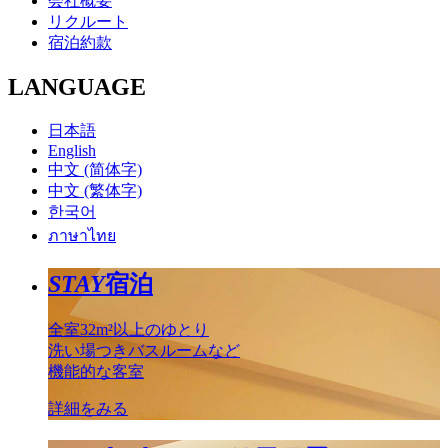
会社概要
リクルート
宿泊約款
LANGUAGE
日本語
English
中文 (简体字)
中文 (繁体字)
한국어
ภาษาไทย
STAY
宿泊
全室32m²以上のゆとり
洗い場つきバスルームなど
機能的な客室
詳細をみる