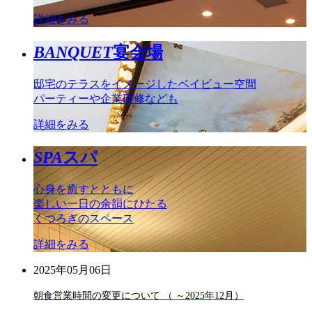
詳細をみる
BANQUET
宴会場
邸宅のテラスをイメージしたベイビュー空間
パーティーや企業研修なども
詳細をみる
SPA
スパ
心身を癒すとともに
楽しい一日の余韻にひたる
くつろぎのスペース
詳細をみる
2025年05月06日
朝食営業時間の変更について （ ～2025年12月）