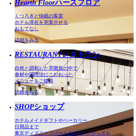
Hearth Floor
ハースフロア
くつろぎと快眠の客室
ホテル滞在を充実させる
おもてなし
詳細をみる
RESTAURANT
レストラン
自然と調和した雰囲気の中で
食材や調理法にこだわった
メニューをご提供
詳細をみる
SHOP
ショップ
ホテルメイドギフトやベーカリー
日用品まで
東京ディズニーリゾート®のパークグッズも