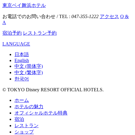
東京ベイ舞浜ホテル
お電話でのお問い合わせ / TEL :
047-355-1222
アクセス
Q &
A
宿泊予約
レストラン予約
LANGUAGE
日本語
English
中文 (简体字)
中文 (繁体字)
한국어
© TOKYO Disney RESORT OFFICIAL HOTELS.
ホーム
ホテルの魅力
オフィシャルホテル特典
宿泊
レストラン
ショップ