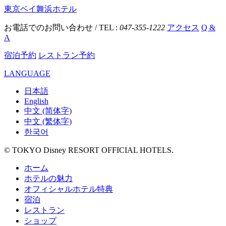
東京ベイ舞浜ホテル
お電話でのお問い合わせ / TEL :
047-355-1222
アクセス
Q &
A
宿泊予約
レストラン予約
LANGUAGE
日本語
English
中文 (简体字)
中文 (繁体字)
한국어
© TOKYO Disney RESORT OFFICIAL HOTELS.
ホーム
ホテルの魅力
オフィシャルホテル特典
宿泊
レストラン
ショップ