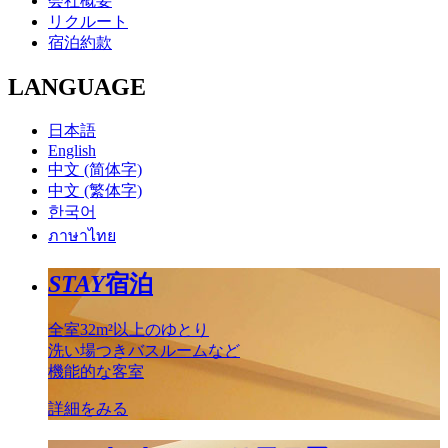
会社概要
リクルート
宿泊約款
LANGUAGE
日本語
English
中文 (简体字)
中文 (繁体字)
한국어
ภาษาไทย
STAY
宿泊
全室32m²以上のゆとり
洗い場つきバスルームなど
機能的な客室
詳細をみる