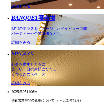
詳細をみる
BANQUET
宴会場
邸宅のテラスをイメージしたベイビュー空間
パーティーや企業研修なども
詳細をみる
SPA
スパ
心身を癒すとともに
楽しい一日の余韻にひたる
くつろぎのスペース
詳細をみる
2025年05月06日
朝食営業時間の変更について （ ～2025年12月）