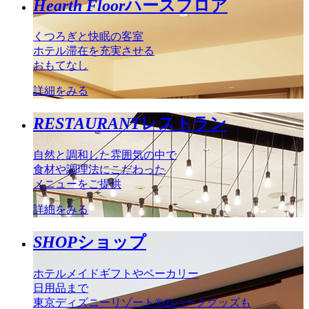
Hearth Floor
ハースフロア
くつろぎと快眠の客室
ホテル滞在を充実させる
おもてなし
詳細をみる
RESTAURANT
レストラン
自然と調和した雰囲気の中で
食材や調理法にこだわった
メニューをご提供
詳細をみる
SHOP
ショップ
ホテルメイドギフトやベーカリー
日用品まで
東京ディズニーリゾート®のパークグッズも