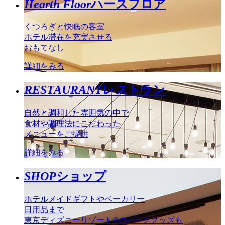
Hearth Floor
ハースフロア
くつろぎと快眠の客室
ホテル滞在を充実させる
おもてなし
詳細をみる
RESTAURANT
レストラン
自然と調和した雰囲気の中で
食材や調理法にこだわった
メニューをご提供
詳細をみる
SHOP
ショップ
ホテルメイドギフトやベーカリー
日用品まで
東京ディズニーリゾート®のパークグッズも