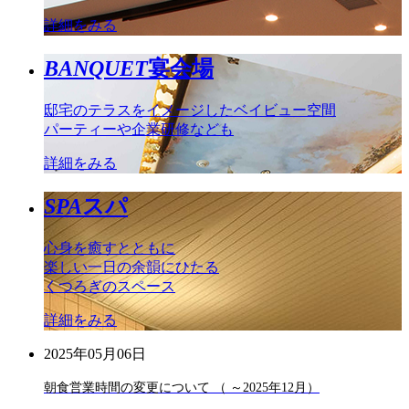
詳細をみる
BANQUET
宴会場
邸宅のテラスをイメージしたベイビュー空間
パーティーや企業研修なども
詳細をみる
SPA
スパ
心身を癒すとともに
楽しい一日の余韻にひたる
くつろぎのスペース
詳細をみる
2025年05月06日
朝食営業時間の変更について （ ～2025年12月）