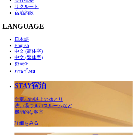
会社概要
リクルート
宿泊約款
LANGUAGE
日本語
English
中文 (简体字)
中文 (繁体字)
한국어
ภาษาไทย
STAY
宿泊
全室32m²以上のゆとり
洗い場つきバスルームなど
機能的な客室
詳細をみる