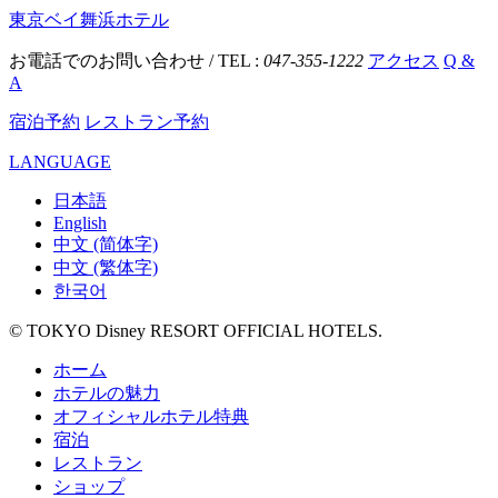
東京ベイ舞浜ホテル
お電話でのお問い合わせ / TEL :
047-355-1222
アクセス
Q &
A
宿泊予約
レストラン予約
LANGUAGE
日本語
English
中文 (简体字)
中文 (繁体字)
한국어
© TOKYO Disney RESORT OFFICIAL HOTELS.
ホーム
ホテルの魅力
オフィシャルホテル特典
宿泊
レストラン
ショップ