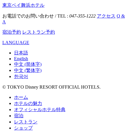
東京ベイ舞浜ホテル
お電話でのお問い合わせ / TEL :
047-355-1222
アクセス
Q &
A
宿泊予約
レストラン予約
LANGUAGE
日本語
English
中文 (简体字)
中文 (繁体字)
한국어
© TOKYO Disney RESORT OFFICIAL HOTELS.
ホーム
ホテルの魅力
オフィシャルホテル特典
宿泊
レストラン
ショップ