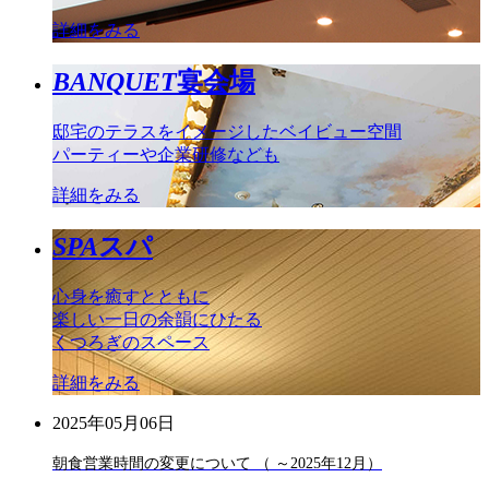
詳細をみる
BANQUET
宴会場
邸宅のテラスをイメージしたベイビュー空間
パーティーや企業研修なども
詳細をみる
SPA
スパ
心身を癒すとともに
楽しい一日の余韻にひたる
くつろぎのスペース
詳細をみる
2025年05月06日
朝食営業時間の変更について （ ～2025年12月）