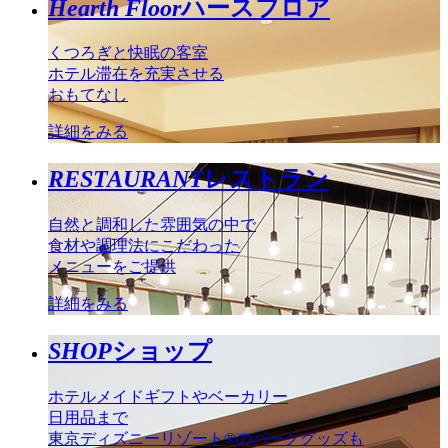
Hearth Floor
ハースフロア
くつろぎと快眠の客室
ホテル滞在を充実させる
おもてなし
詳細をみる
RESTAURANT
レストラン
自然と調和した雰囲気の中で
食材や調理法にこだわった
メニューをご提供
詳細をみる
SHOP
ショップ
ホテルメイドギフトやベーカリー
日用品まで
東京ディズニーリゾート®のパークグッズも