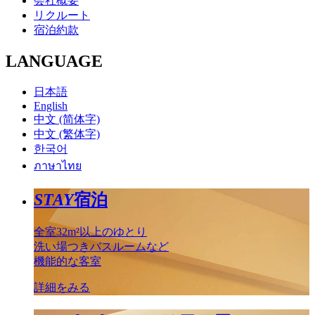
会社概要
リクルート
宿泊約款
LANGUAGE
日本語
English
中文 (简体字)
中文 (繁体字)
한국어
ภาษาไทย
STAY
宿泊
全室32m²以上のゆとり
洗い場つきバスルームなど
機能的な客室
詳細をみる