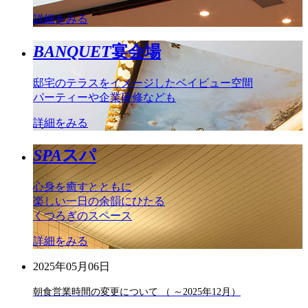
詳細をみる
BANQUET
宴会場
邸宅のテラスをイメージしたベイビュー空間
パーティーや企業研修なども
詳細をみる
SPA
スパ
心身を癒すとともに
楽しい一日の余韻にひたる
くつろぎのスペース
詳細をみる
2025年05月06日
朝食営業時間の変更について （ ～2025年12月）