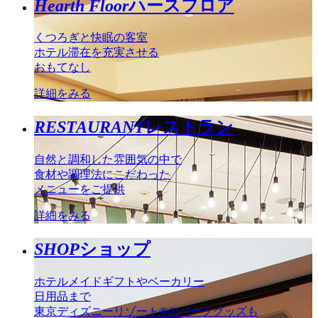
Hearth Floor
ハースフロア
くつろぎと快眠の客室
ホテル滞在を充実させる
おもてなし
詳細をみる
RESTAURANT
レストラン
自然と調和した雰囲気の中で
食材や調理法にこだわった
メニューをご提供
詳細をみる
SHOP
ショップ
ホテルメイドギフトやベーカリー
日用品まで
東京ディズニーリゾート®のパークグッズも