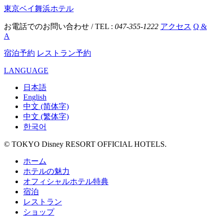
東京ベイ舞浜ホテル
お電話でのお問い合わせ / TEL :
047-355-1222
アクセス
Q &
A
宿泊予約
レストラン予約
LANGUAGE
日本語
English
中文 (简体字)
中文 (繁体字)
한국어
© TOKYO Disney RESORT OFFICIAL HOTELS.
ホーム
ホテルの魅力
オフィシャルホテル特典
宿泊
レストラン
ショップ