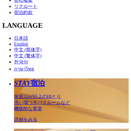
会社概要
リクルート
宿泊約款
LANGUAGE
日本語
English
中文 (简体字)
中文 (繁体字)
한국어
ภาษาไทย
STAY
宿泊
全室32m²以上のゆとり
洗い場つきバスルームなど
機能的な客室
詳細をみる