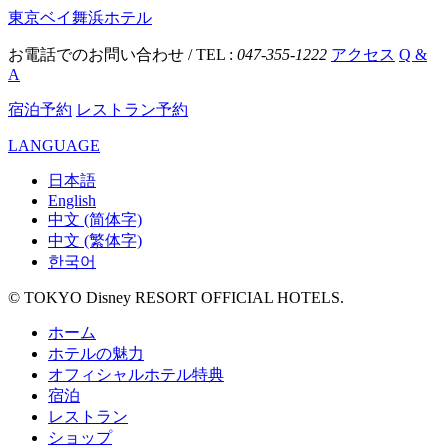
東京ベイ舞浜ホテル
お電話でのお問い合わせ / TEL :
047-355-1222
アクセス
Q &
A
宿泊予約
レストラン予約
LANGUAGE
日本語
English
中文 (简体字)
中文 (繁体字)
한국어
© TOKYO Disney RESORT OFFICIAL HOTELS.
ホーム
ホテルの魅力
オフィシャルホテル特典
宿泊
レストラン
ショップ