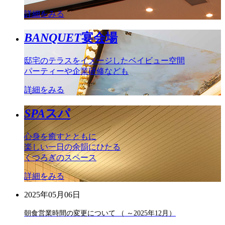
詳細をみる
BANQUET
宴会場
邸宅のテラスをイメージしたベイビュー空間
パーティーや企業研修なども
詳細をみる
SPA
スパ
心身を癒すとともに
楽しい一日の余韻にひたる
くつろぎのスペース
詳細をみる
2025年05月06日
朝食営業時間の変更について （ ～2025年12月）