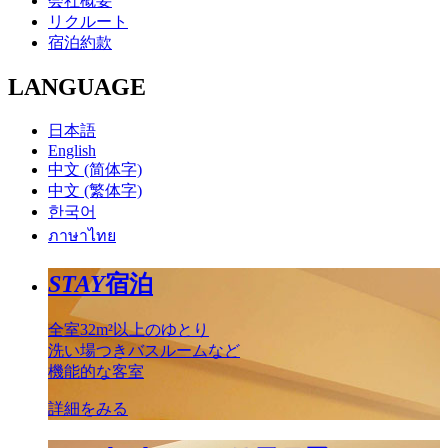
会社概要
リクルート
宿泊約款
LANGUAGE
日本語
English
中文 (简体字)
中文 (繁体字)
한국어
ภาษาไทย
STAY
宿泊
全室32m²以上のゆとり
洗い場つきバスルームなど
機能的な客室
詳細をみる