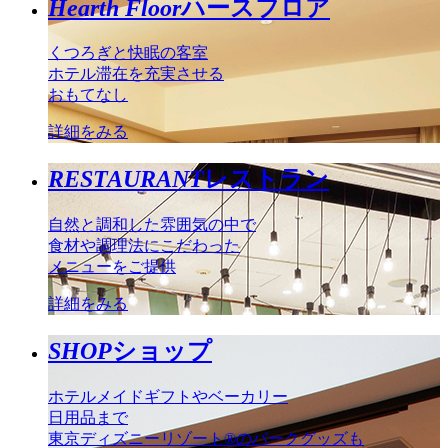
Hearth Floor
ハースフロア
くつろぎと快眠の客室
ホテル滞在を充実させる
おもてなし
詳細をみる
RESTAURANT
レストラン
自然と調和した雰囲気の中で
食材や調理法にこだわった
メニューをご提供
詳細をみる
SHOP
ショップ
ホテルメイドギフトやベーカリー
日用品まで
東京ディズニーリゾート®のパークグッズも