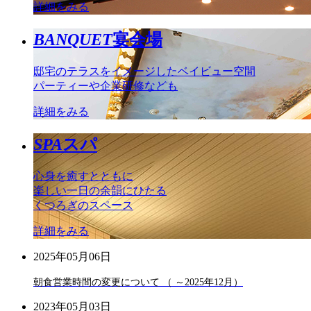
詳細をみる
BANQUET
宴会場
邸宅のテラスをイメージしたベイビュー空間
パーティーや企業研修なども
詳細をみる
SPA
スパ
心身を癒すとともに
楽しい一日の余韻にひたる
くつろぎのスペース
詳細をみる
2025年05月06日
朝食営業時間の変更について （ ～2025年12月）
2023年05月03日