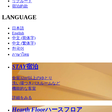
リクルート
宿泊約款
LANGUAGE
日本語
English
中文 (简体字)
中文 (繁体字)
한국어
ภาษาไทย
STAY
宿泊
全室32m²以上のゆとり
洗い場つきバスルームなど
機能的な客室
詳細をみる
Hearth Floor
ハースフロア