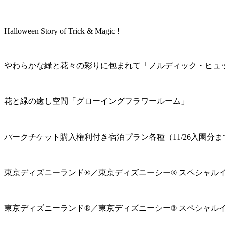
Halloween Story of Trick & Magic !
やわらかな緑と花々の彩りに包まれて「ノルディック・ヒュ
花と緑の癒し空間「グローイングフラワールーム」
パークチケット購入権利付き宿泊プラン各種（11/26入園分ま
東京ディズニーランド®／東京ディズニーシー® スペシャル
東京ディズニーランド®／東京ディズニーシー® スペシャル