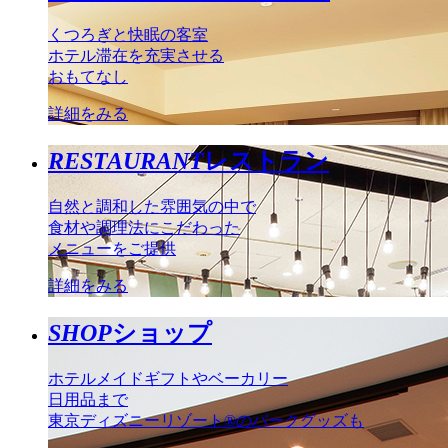
くつろぎと快眠の客室
ホテル滞在を充実させる
おもてなし
詳細をみる
RESTAURANT
レストラン
自然と調和した雰囲気の中で
食材や調理法にこだわった
メニューをご提供
詳細をみる
SHOP
ショップ
ホテルメイドギフトやベーカリー
日用品まで
東京ディズニーリゾート®のパークグッズも