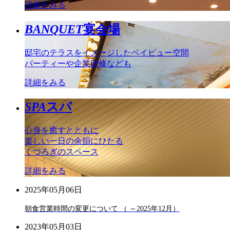
詳細をみる
BANQUET
宴会場
邸宅のテラスをイメージしたベイビュー空間
パーティーや企業研修なども
詳細をみる
SPA
スパ
心身を癒すとともに
楽しい一日の余韻にひたる
くつろぎのスペース
詳細をみる
2025年05月06日
朝食営業時間の変更について （ ～2025年12月）
2023年05月03日