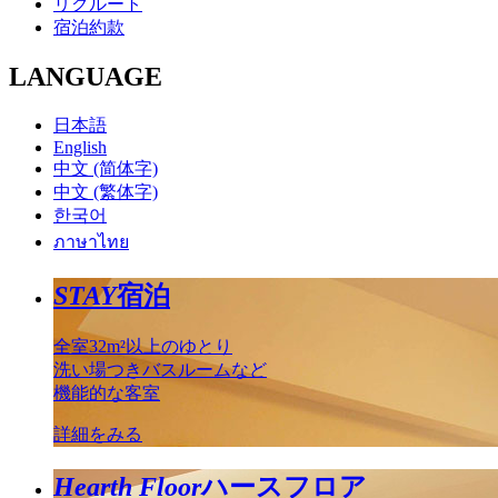
リクルート
宿泊約款
LANGUAGE
日本語
English
中文 (简体字)
中文 (繁体字)
한국어
ภาษาไทย
STAY
宿泊
全室32m²以上のゆとり
洗い場つきバスルームなど
機能的な客室
詳細をみる
Hearth Floor
ハースフロア