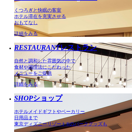
くつろぎと快眠の客室
ホテル滞在を充実させる
おもてなし
詳細をみる
RESTAURANT
レストラン
自然と調和した雰囲気の中で
食材や調理法にこだわった
メニューをご提供
詳細をみる
SHOP
ショップ
ホテルメイドギフトやベーカリー
日用品まで
東京ディズニーリゾート®のパークグッズも