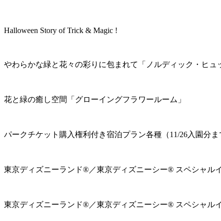
Halloween Story of Trick & Magic !
やわらかな緑と花々の彩りに包まれて「ノルディック・ヒュ
花と緑の癒し空間「グローイングフラワールーム」
パークチケット購入権利付き宿泊プラン各種（11/26入園分ま
東京ディズニーランド®／東京ディズニーシー® スペシャル
東京ディズニーランド®／東京ディズニーシー® スペシャル