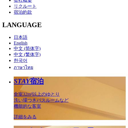
会社概要
リクルート
宿泊約款
LANGUAGE
日本語
English
中文 (简体字)
中文 (繁体字)
한국어
ภาษาไทย
STAY
宿泊
全室32m²以上のゆとり
洗い場つきバスルームなど
機能的な客室
詳細をみる