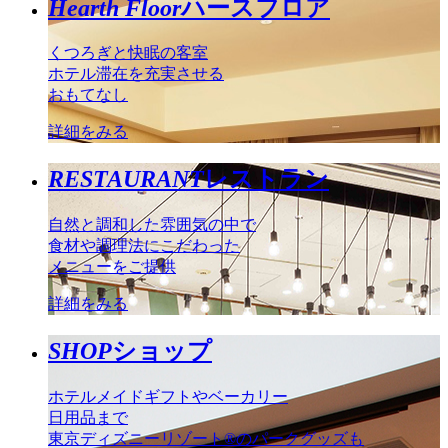
Hearth Floor
ハースフロア
くつろぎと快眠の客室
ホテル滞在を充実させる
おもてなし
詳細をみる
RESTAURANT
レストラン
自然と調和した雰囲気の中で
食材や調理法にこだわった
メニューをご提供
詳細をみる
SHOP
ショップ
ホテルメイドギフトやベーカリー
日用品まで
東京ディズニーリゾート®のパークグッズも