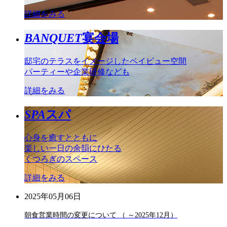
詳細をみる
BANQUET
宴会場
邸宅のテラスをイメージしたベイビュー空間
パーティーや企業研修なども
詳細をみる
SPA
スパ
心身を癒すとともに
楽しい一日の余韻にひたる
くつろぎのスペース
詳細をみる
2025年05月06日
朝食営業時間の変更について （ ～2025年12月）