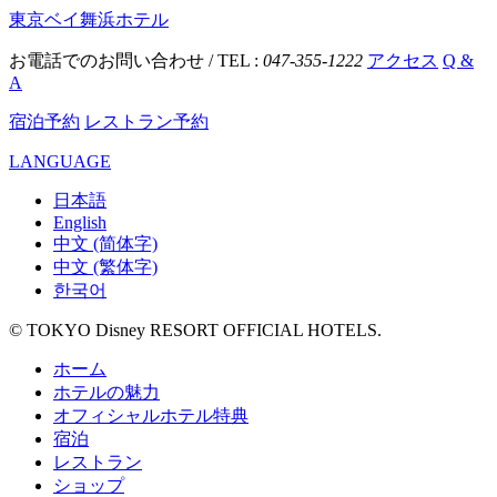
東京ベイ舞浜ホテル
お電話でのお問い合わせ / TEL :
047-355-1222
アクセス
Q &
A
宿泊予約
レストラン予約
LANGUAGE
日本語
English
中文 (简体字)
中文 (繁体字)
한국어
© TOKYO Disney RESORT OFFICIAL HOTELS.
ホーム
ホテルの魅力
オフィシャルホテル特典
宿泊
レストラン
ショップ