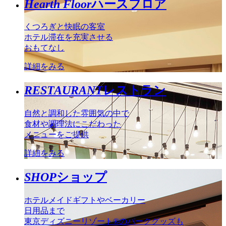
Hearth Floor
ハースフロア
くつろぎと快眠の客室
ホテル滞在を充実させる
おもてなし
詳細をみる
RESTAURANT
レストラン
自然と調和した雰囲気の中で
食材や調理法にこだわった
メニューをご提供
詳細をみる
SHOP
ショップ
ホテルメイドギフトやベーカリー
日用品まで
東京ディズニーリゾート®のパークグッズも