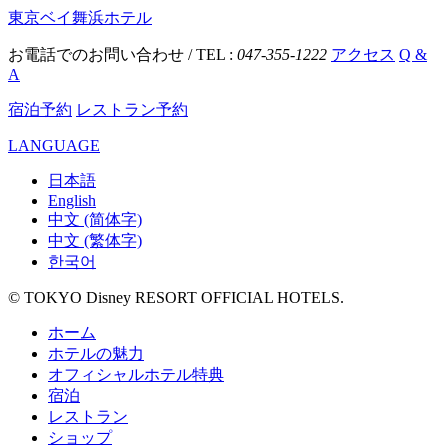
東京ベイ舞浜ホテル
お電話でのお問い合わせ / TEL :
047-355-1222
アクセス
Q &
A
宿泊予約
レストラン予約
LANGUAGE
日本語
English
中文 (简体字)
中文 (繁体字)
한국어
© TOKYO Disney RESORT OFFICIAL HOTELS.
ホーム
ホテルの魅力
オフィシャルホテル特典
宿泊
レストラン
ショップ