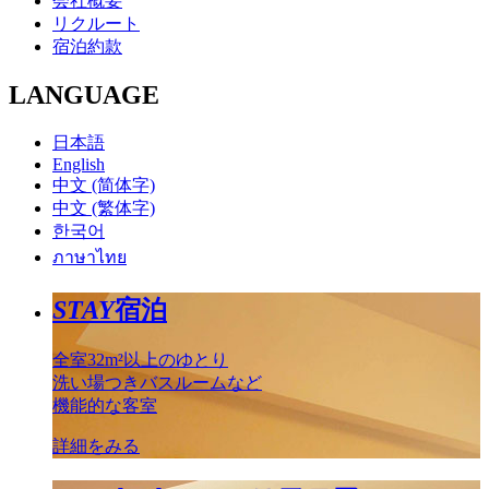
会社概要
リクルート
宿泊約款
LANGUAGE
日本語
English
中文 (简体字)
中文 (繁体字)
한국어
ภาษาไทย
STAY
宿泊
全室32m²以上のゆとり
洗い場つきバスルームなど
機能的な客室
詳細をみる