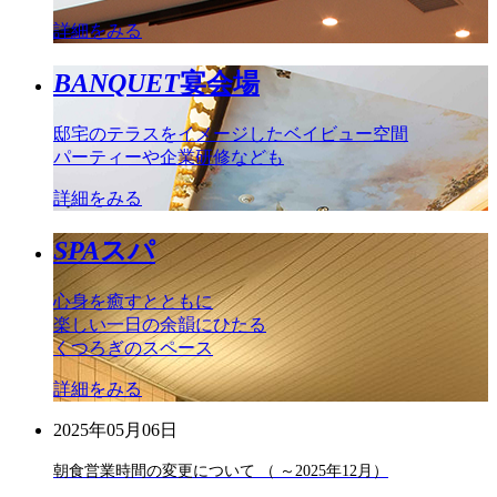
詳細をみる
BANQUET
宴会場
邸宅のテラスをイメージしたベイビュー空間
パーティーや企業研修なども
詳細をみる
SPA
スパ
心身を癒すとともに
楽しい一日の余韻にひたる
くつろぎのスペース
詳細をみる
2025年05月06日
朝食営業時間の変更について （ ～2025年12月）