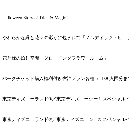
Halloween Story of Trick & Magic !
やわらかな緑と花々の彩りに包まれて「ノルディック・ヒュ
花と緑の癒し空間「グローイングフラワールーム」
パークチケット購入権利付き宿泊プラン各種（11/26入園分ま
東京ディズニーランド®／東京ディズニーシー® スペシャル
東京ディズニーランド®／東京ディズニーシー® スペシャル