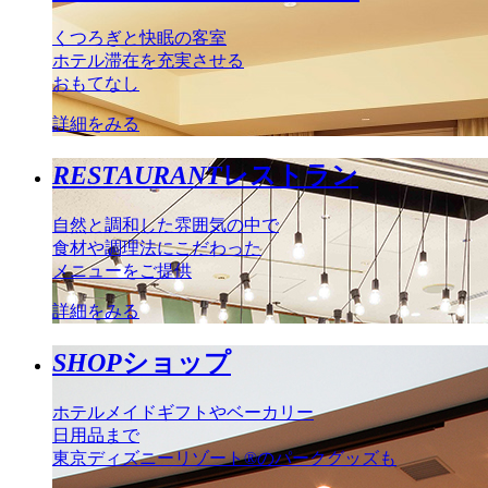
くつろぎと快眠の客室
ホテル滞在を充実させる
おもてなし
詳細をみる
RESTAURANT
レストラン
自然と調和した雰囲気の中で
食材や調理法にこだわった
メニューをご提供
詳細をみる
SHOP
ショップ
ホテルメイドギフトやベーカリー
日用品まで
東京ディズニーリゾート®のパークグッズも