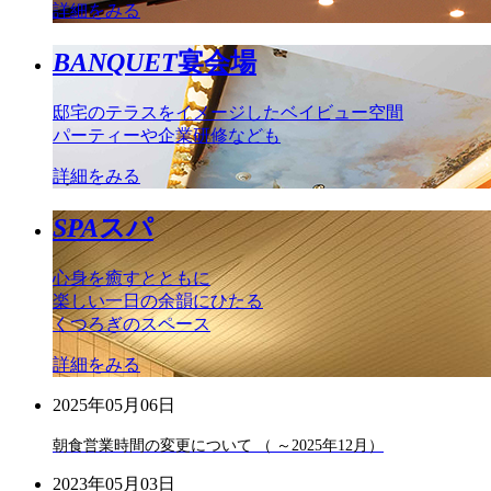
詳細をみる
BANQUET
宴会場
邸宅のテラスをイメージしたベイビュー空間
パーティーや企業研修なども
詳細をみる
SPA
スパ
心身を癒すとともに
楽しい一日の余韻にひたる
くつろぎのスペース
詳細をみる
2025年05月06日
朝食営業時間の変更について （ ～2025年12月）
2023年05月03日