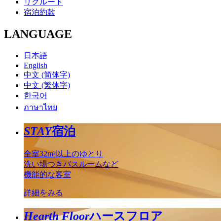
リクルート
宿泊約款
LANGUAGE
日本語
English
中文 (简体字)
中文 (繁体字)
한국어
ภาษาไทย
STAY
宿泊
全室32m²以上のゆとり
洗い場つきバスルームなど
機能的な客室
詳細をみる
Hearth Floor
ハースフロア