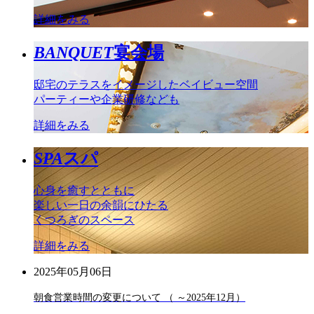
詳細をみる
BANQUET
宴会場
邸宅のテラスをイメージしたベイビュー空間
パーティーや企業研修なども
詳細をみる
SPA
スパ
心身を癒すとともに
楽しい一日の余韻にひたる
くつろぎのスペース
詳細をみる
2025年05月06日
朝食営業時間の変更について （ ～2025年12月）