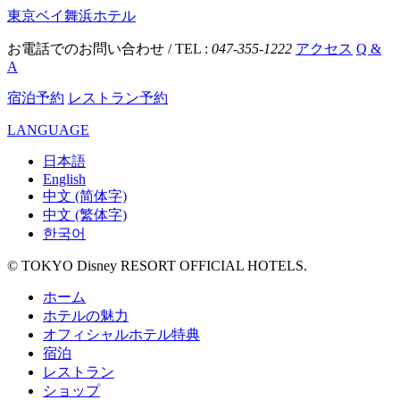
東京ベイ舞浜ホテル
お電話でのお問い合わせ / TEL :
047-355-1222
アクセス
Q &
A
宿泊予約
レストラン予約
LANGUAGE
日本語
English
中文 (简体字)
中文 (繁体字)
한국어
© TOKYO Disney RESORT OFFICIAL HOTELS.
ホーム
ホテルの魅力
オフィシャルホテル特典
宿泊
レストラン
ショップ