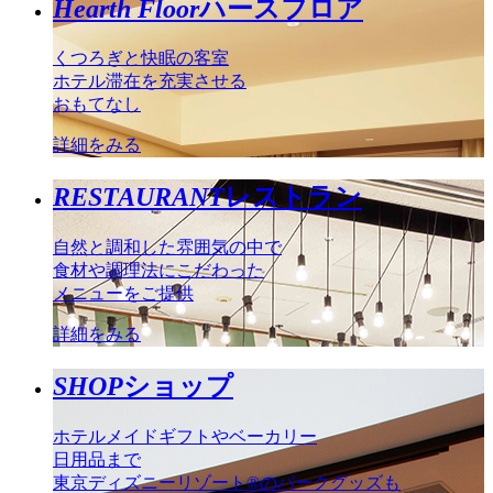
Hearth Floor
ハースフロア
くつろぎと快眠の客室
ホテル滞在を充実させる
おもてなし
詳細をみる
RESTAURANT
レストラン
自然と調和した雰囲気の中で
食材や調理法にこだわった
メニューをご提供
詳細をみる
SHOP
ショップ
ホテルメイドギフトやベーカリー
日用品まで
東京ディズニーリゾート®のパークグッズも