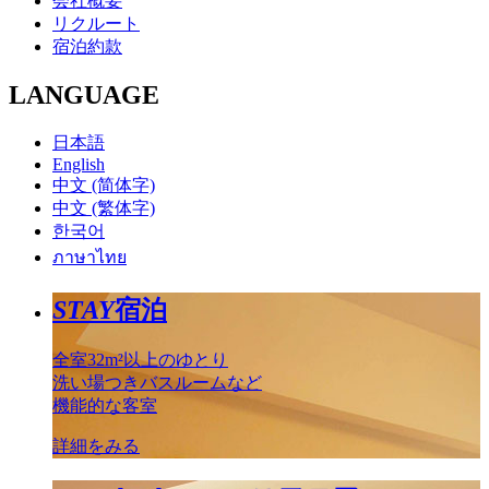
会社概要
リクルート
宿泊約款
LANGUAGE
日本語
English
中文 (简体字)
中文 (繁体字)
한국어
ภาษาไทย
STAY
宿泊
全室32m²以上のゆとり
洗い場つきバスルームなど
機能的な客室
詳細をみる