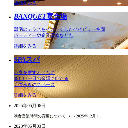
詳細をみる
BANQUET
宴会場
邸宅のテラスをイメージしたベイビュー空間
パーティーや企業研修なども
詳細をみる
SPA
スパ
心身を癒すとともに
楽しい一日の余韻にひたる
くつろぎのスペース
詳細をみる
2025年05月06日
朝食営業時間の変更について （ ～2025年12月）
2023年05月03日