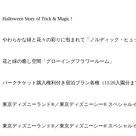
Halloween Story of Trick & Magic !
やわらかな緑と花々の彩りに包まれて「ノルディック・ヒュ
花と緑の癒し空間「グローイングフラワールーム」
パークチケット購入権利付き宿泊プラン各種（11/26入園分ま
東京ディズニーランド®／東京ディズニーシー® スペシャル
東京ディズニーランド®／東京ディズニーシー® スペシャル