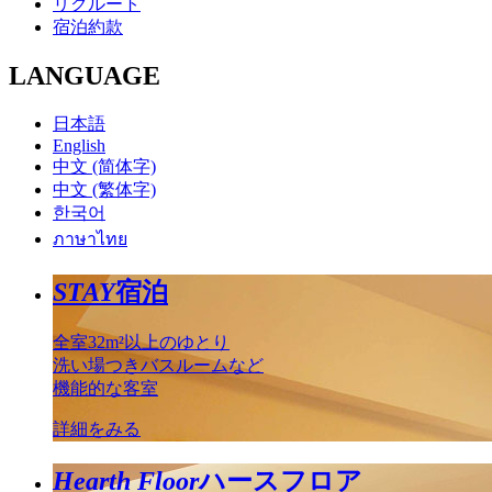
リクルート
宿泊約款
LANGUAGE
日本語
English
中文 (简体字)
中文 (繁体字)
한국어
ภาษาไทย
STAY
宿泊
全室32m²以上のゆとり
洗い場つきバスルームなど
機能的な客室
詳細をみる
Hearth Floor
ハースフロア