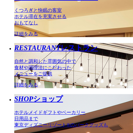
くつろぎと快眠の客室
ホテル滞在を充実させる
おもてなし
詳細をみる
RESTAURANT
レストラン
自然と調和した雰囲気の中で
食材や調理法にこだわった
メニューをご提供
詳細をみる
SHOP
ショップ
ホテルメイドギフトやベーカリー
日用品まで
東京ディズニーリゾート®のパークグッズも