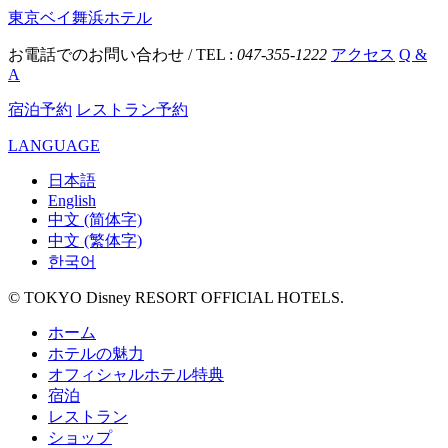
東京ベイ舞浜ホテル
お電話でのお問い合わせ / TEL :
047-355-1222
アクセス
Q &
A
宿泊予約
レストラン予約
LANGUAGE
日本語
English
中文 (简体字)
中文 (繁体字)
한국어
© TOKYO Disney RESORT OFFICIAL HOTELS.
ホーム
ホテルの魅力
オフィシャルホテル特典
宿泊
レストラン
ショップ