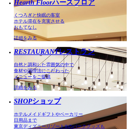
Hearth Floor
ハースフロア
くつろぎと快眠の客室
ホテル滞在を充実させる
おもてなし
詳細をみる
RESTAURANT
レストラン
自然と調和した雰囲気の中で
食材や調理法にこだわった
メニューをご提供
詳細をみる
SHOP
ショップ
ホテルメイドギフトやベーカリー
日用品まで
東京ディズニーリゾート®のパークグッズも