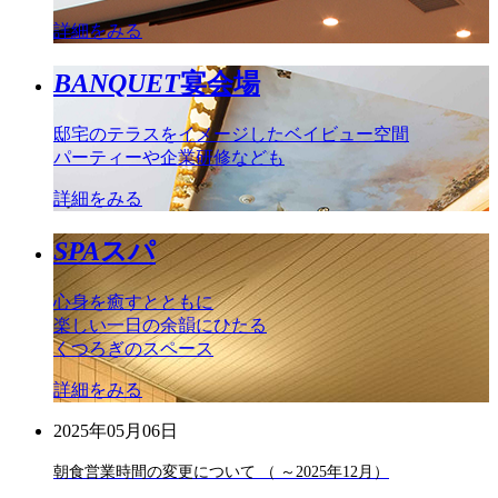
詳細をみる
BANQUET
宴会場
邸宅のテラスをイメージしたベイビュー空間
パーティーや企業研修なども
詳細をみる
SPA
スパ
心身を癒すとともに
楽しい一日の余韻にひたる
くつろぎのスペース
詳細をみる
2025年05月06日
朝食営業時間の変更について （ ～2025年12月）