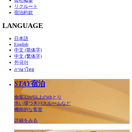
会社概要
リクルート
宿泊約款
LANGUAGE
日本語
English
中文 (简体字)
中文 (繁体字)
한국어
ภาษาไทย
STAY
宿泊
全室32m²以上のゆとり
洗い場つきバスルームなど
機能的な客室
詳細をみる