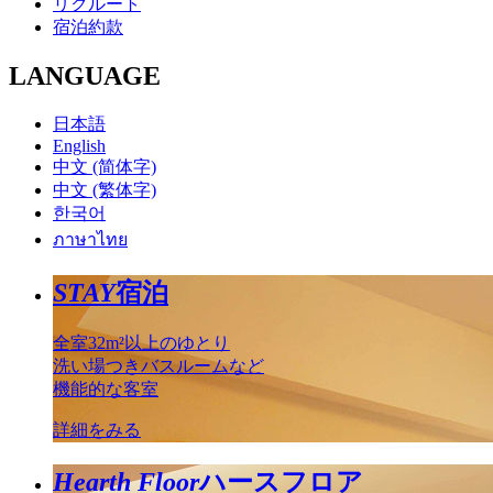
リクルート
宿泊約款
LANGUAGE
日本語
English
中文 (简体字)
中文 (繁体字)
한국어
ภาษาไทย
STAY
宿泊
全室32m²以上のゆとり
洗い場つきバスルームなど
機能的な客室
詳細をみる
Hearth Floor
ハースフロア