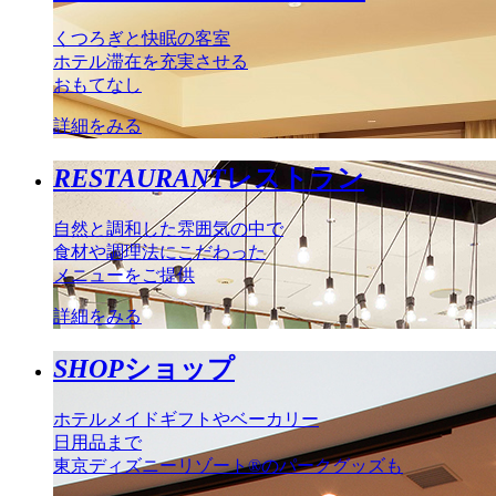
くつろぎと快眠の客室
ホテル滞在を充実させる
おもてなし
詳細をみる
RESTAURANT
レストラン
自然と調和した雰囲気の中で
食材や調理法にこだわった
メニューをご提供
詳細をみる
SHOP
ショップ
ホテルメイドギフトやベーカリー
日用品まで
東京ディズニーリゾート®のパークグッズも