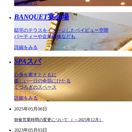
詳細をみる
BANQUET
宴会場
邸宅のテラスをイメージしたベイビュー空間
パーティーや企業研修なども
詳細をみる
SPA
スパ
心身を癒すとともに
楽しい一日の余韻にひたる
くつろぎのスペース
詳細をみる
2025年05月06日
朝食営業時間の変更について （ ～2025年12月）
2023年05月03日