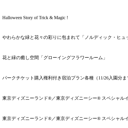
Halloween Story of Trick & Magic !
やわらかな緑と花々の彩りに包まれて「ノルディック・ヒュ
花と緑の癒し空間「グローイングフラワールーム」
パークチケット購入権利付き宿泊プラン各種（11/26入園分ま
東京ディズニーランド®／東京ディズニーシー® スペシャル
東京ディズニーランド®／東京ディズニーシー® スペシャル