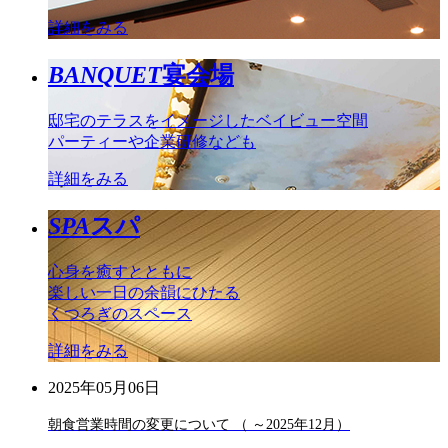
詳細をみる
BANQUET
宴会場
邸宅のテラスをイメージしたベイビュー空間
パーティーや企業研修なども
詳細をみる
SPA
スパ
心身を癒すとともに
楽しい一日の余韻にひたる
くつろぎのスペース
詳細をみる
2025年05月06日
朝食営業時間の変更について （ ～2025年12月）