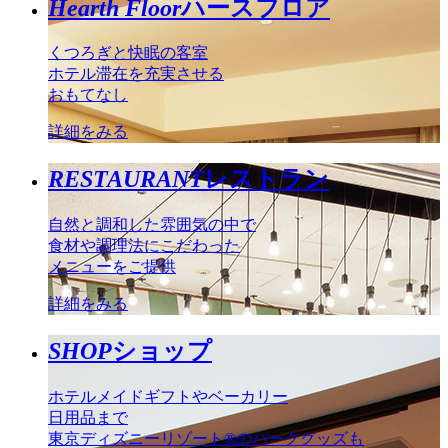
Hearth Floor
ハースフロア
くつろぎと快眠の客室
ホテル滞在を充実させる
おもてなし
詳細をみる
RESTAURANT
レストラン
自然と調和した雰囲気の中で
食材や調理法にこだわった
メニューをご提供
詳細をみる
SHOP
ショップ
ホテルメイドギフトやベーカリー
日用品まで
東京ディズニーリゾート®のパークグッズも