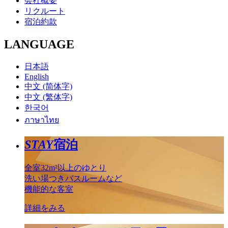
会社概要
リクルート
宿泊約款
LANGUAGE
日本語
English
中文 (简体字)
中文 (繁体字)
한국어
ภาษาไทย
STAY
宿泊
全室32m²以上のゆとり
洗い場つきバスルームなど
機能的な客室
詳細をみる