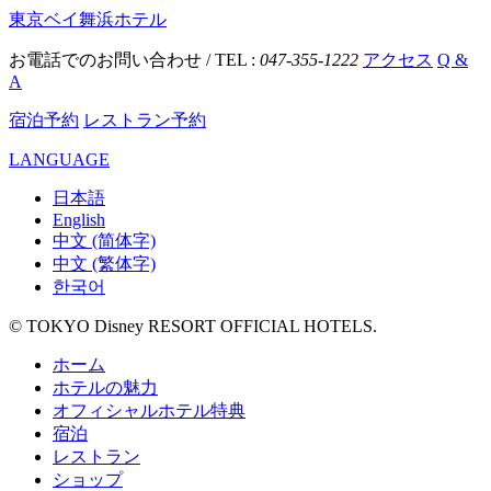
東京ベイ舞浜ホテル
お電話でのお問い合わせ / TEL :
047-355-1222
アクセス
Q &
A
宿泊予約
レストラン予約
LANGUAGE
日本語
English
中文 (简体字)
中文 (繁体字)
한국어
© TOKYO Disney RESORT OFFICIAL HOTELS.
ホーム
ホテルの魅力
オフィシャルホテル特典
宿泊
レストラン
ショップ