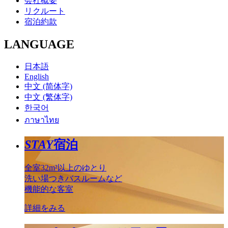
会社概要
リクルート
宿泊約款
LANGUAGE
日本語
English
中文 (简体字)
中文 (繁体字)
한국어
ภาษาไทย
STAY
宿泊
全室32m²以上のゆとり
洗い場つきバスルームなど
機能的な客室
詳細をみる