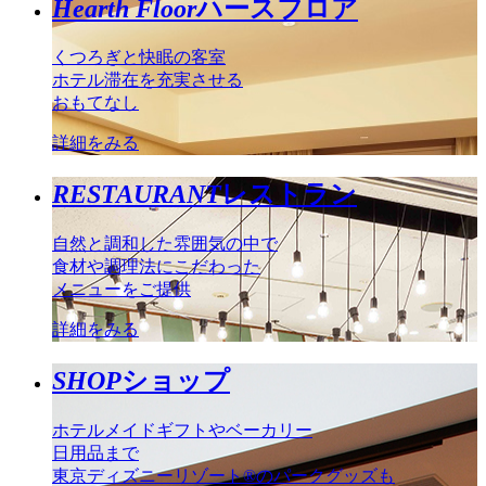
Hearth Floor
ハースフロア
くつろぎと快眠の客室
ホテル滞在を充実させる
おもてなし
詳細をみる
RESTAURANT
レストラン
自然と調和した雰囲気の中で
食材や調理法にこだわった
メニューをご提供
詳細をみる
SHOP
ショップ
ホテルメイドギフトやベーカリー
日用品まで
東京ディズニーリゾート®のパークグッズも