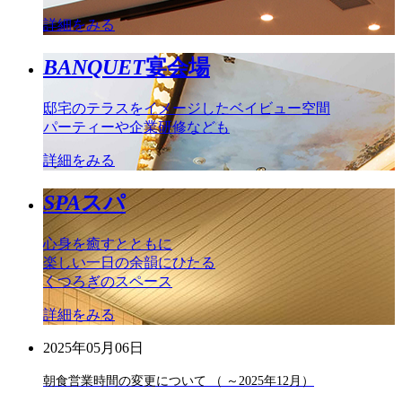
詳細をみる
BANQUET
宴会場
邸宅のテラスをイメージしたベイビュー空間
パーティーや企業研修なども
詳細をみる
SPA
スパ
心身を癒すとともに
楽しい一日の余韻にひたる
くつろぎのスペース
詳細をみる
2025年05月06日
朝食営業時間の変更について （ ～2025年12月）