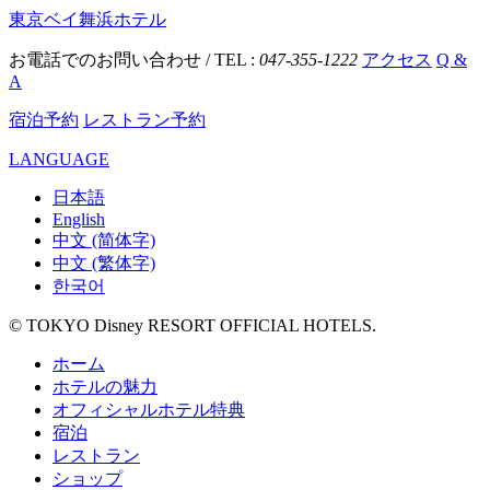
東京ベイ舞浜ホテル
お電話でのお問い合わせ / TEL :
047-355-1222
アクセス
Q &
A
宿泊予約
レストラン予約
LANGUAGE
日本語
English
中文 (简体字)
中文 (繁体字)
한국어
© TOKYO Disney RESORT OFFICIAL HOTELS.
ホーム
ホテルの魅力
オフィシャルホテル特典
宿泊
レストラン
ショップ