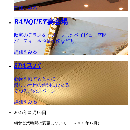
詳細をみる
BANQUET
宴会場
邸宅のテラスをイメージしたベイビュー空間
パーティーや企業研修なども
詳細をみる
SPA
スパ
心身を癒すとともに
楽しい一日の余韻にひたる
くつろぎのスペース
詳細をみる
2025年05月06日
朝食営業時間の変更について （ ～2025年12月）