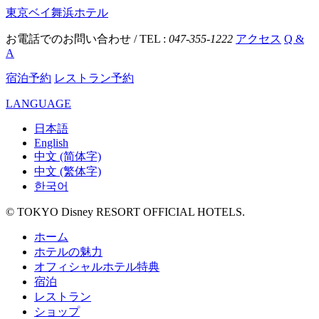
東京ベイ舞浜ホテル
お電話でのお問い合わせ / TEL :
047-355-1222
アクセス
Q &
A
宿泊予約
レストラン予約
LANGUAGE
日本語
English
中文 (简体字)
中文 (繁体字)
한국어
© TOKYO Disney RESORT OFFICIAL HOTELS.
ホーム
ホテルの魅力
オフィシャルホテル特典
宿泊
レストラン
ショップ