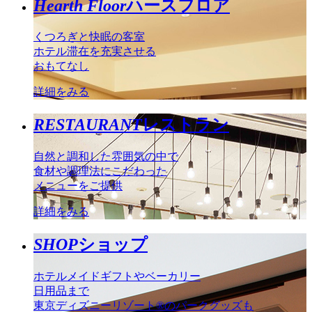
Hearth Floor
ハースフロア
くつろぎと快眠の客室
ホテル滞在を充実させる
おもてなし
詳細をみる
RESTAURANT
レストラン
自然と調和した雰囲気の中で
食材や調理法にこだわった
メニューをご提供
詳細をみる
SHOP
ショップ
ホテルメイドギフトやベーカリー
日用品まで
東京ディズニーリゾート®のパークグッズも