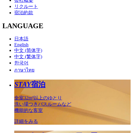
会社概要
リクルート
宿泊約款
LANGUAGE
日本語
English
中文 (简体字)
中文 (繁体字)
한국어
ภาษาไทย
STAY
宿泊
全室32m²以上のゆとり
洗い場つきバスルームなど
機能的な客室
詳細をみる