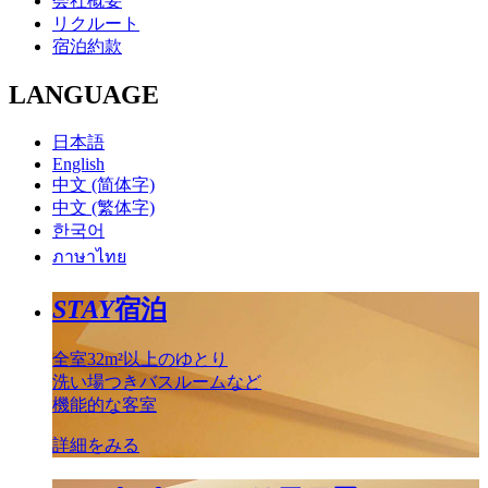
会社概要
リクルート
宿泊約款
LANGUAGE
日本語
English
中文 (简体字)
中文 (繁体字)
한국어
ภาษาไทย
STAY
宿泊
全室32m²以上のゆとり
洗い場つきバスルームなど
機能的な客室
詳細をみる