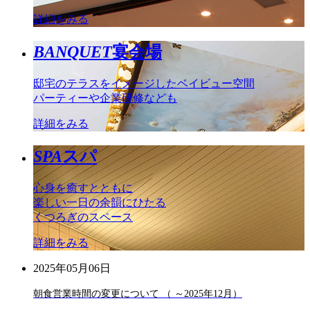
詳細をみる
BANQUET
宴会場
邸宅のテラスをイメージしたベイビュー空間
パーティーや企業研修なども
詳細をみる
SPA
スパ
心身を癒すとともに
楽しい一日の余韻にひたる
くつろぎのスペース
詳細をみる
2025年05月06日
朝食営業時間の変更について （ ～2025年12月）