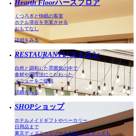
Hearth Floor
ハースフロア
くつろぎと快眠の客室
ホテル滞在を充実させる
おもてなし
詳細をみる
RESTAURANT
レストラン
自然と調和した雰囲気の中で
食材や調理法にこだわった
メニューをご提供
詳細をみる
SHOP
ショップ
ホテルメイドギフトやベーカリー
日用品まで
東京ディズニーリゾート®のパークグッズも