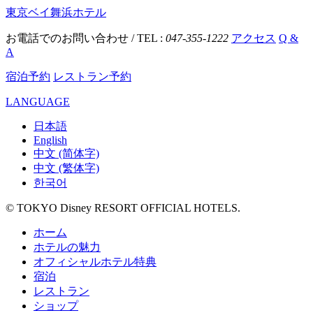
東京ベイ舞浜ホテル
お電話でのお問い合わせ / TEL :
047-355-1222
アクセス
Q &
A
宿泊予約
レストラン予約
LANGUAGE
日本語
English
中文 (简体字)
中文 (繁体字)
한국어
© TOKYO Disney RESORT OFFICIAL HOTELS.
ホーム
ホテルの魅力
オフィシャルホテル特典
宿泊
レストラン
ショップ