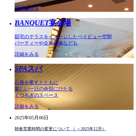
詳細をみる
BANQUET
宴会場
邸宅のテラスをイメージしたベイビュー空間
パーティーや企業研修なども
詳細をみる
SPA
スパ
心身を癒すとともに
楽しい一日の余韻にひたる
くつろぎのスペース
詳細をみる
2025年05月06日
朝食営業時間の変更について （ ～2025年12月）