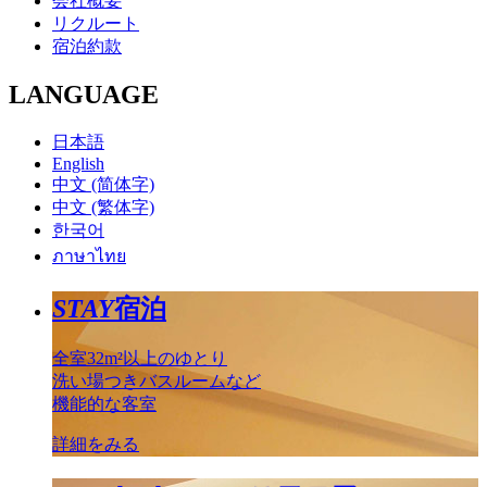
会社概要
リクルート
宿泊約款
LANGUAGE
日本語
English
中文 (简体字)
中文 (繁体字)
한국어
ภาษาไทย
STAY
宿泊
全室32m²以上のゆとり
洗い場つきバスルームなど
機能的な客室
詳細をみる