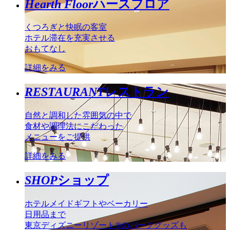
Hearth Floor
ハースフロア
くつろぎと快眠の客室
ホテル滞在を充実させる
おもてなし
詳細をみる
RESTAURANT
レストラン
自然と調和した雰囲気の中で
食材や調理法にこだわった
メニューをご提供
詳細をみる
SHOP
ショップ
ホテルメイドギフトやベーカリー
日用品まで
東京ディズニーリゾート®のパークグッズも