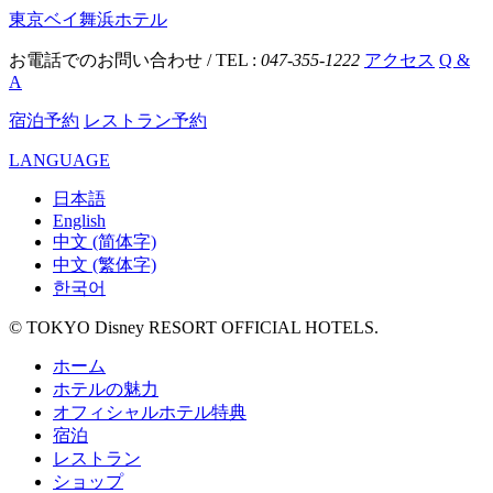
東京ベイ舞浜ホテル
お電話でのお問い合わせ / TEL :
047-355-1222
アクセス
Q &
A
宿泊予約
レストラン予約
LANGUAGE
日本語
English
中文 (简体字)
中文 (繁体字)
한국어
© TOKYO Disney RESORT OFFICIAL HOTELS.
ホーム
ホテルの魅力
オフィシャルホテル特典
宿泊
レストラン
ショップ