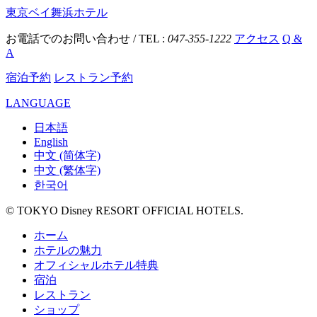
東京ベイ舞浜ホテル
お電話でのお問い合わせ / TEL :
047-355-1222
アクセス
Q &
A
宿泊予約
レストラン予約
LANGUAGE
日本語
English
中文 (简体字)
中文 (繁体字)
한국어
© TOKYO Disney RESORT OFFICIAL HOTELS.
ホーム
ホテルの魅力
オフィシャルホテル特典
宿泊
レストラン
ショップ