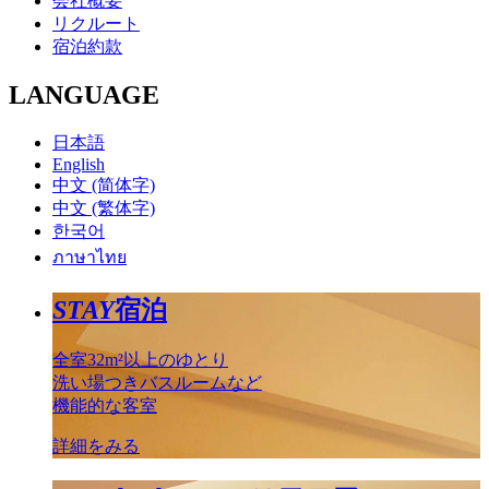
会社概要
リクルート
宿泊約款
LANGUAGE
日本語
English
中文 (简体字)
中文 (繁体字)
한국어
ภาษาไทย
STAY
宿泊
全室32m²以上のゆとり
洗い場つきバスルームなど
機能的な客室
詳細をみる