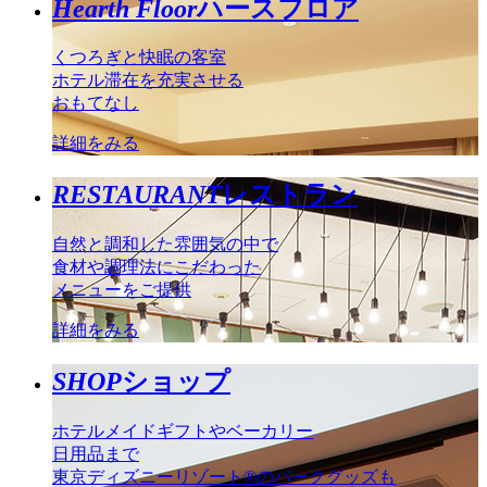
Hearth Floor
ハースフロア
くつろぎと快眠の客室
ホテル滞在を充実させる
おもてなし
詳細をみる
RESTAURANT
レストラン
自然と調和した雰囲気の中で
食材や調理法にこだわった
メニューをご提供
詳細をみる
SHOP
ショップ
ホテルメイドギフトやベーカリー
日用品まで
東京ディズニーリゾート®のパークグッズも