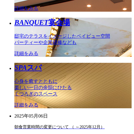
詳細をみる
BANQUET
宴会場
邸宅のテラスをイメージしたベイビュー空間
パーティーや企業研修なども
詳細をみる
SPA
スパ
心身を癒すとともに
楽しい一日の余韻にひたる
くつろぎのスペース
詳細をみる
2025年05月06日
朝食営業時間の変更について （ ～2025年12月）