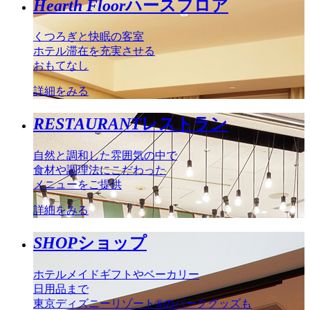
Hearth Floor
ハースフロア
くつろぎと快眠の客室
ホテル滞在を充実させる
おもてなし
詳細をみる
RESTAURANT
レストラン
自然と調和した雰囲気の中で
食材や調理法にこだわった
メニューをご提供
詳細をみる
SHOP
ショップ
ホテルメイドギフトやベーカリー
日用品まで
東京ディズニーリゾート®のパークグッズも