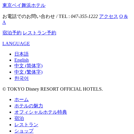
東京ベイ舞浜ホテル
お電話でのお問い合わせ / TEL :
047-355-1222
アクセス
Q &
A
宿泊予約
レストラン予約
LANGUAGE
日本語
English
中文 (简体字)
中文 (繁体字)
한국어
© TOKYO Disney RESORT OFFICIAL HOTELS.
ホーム
ホテルの魅力
オフィシャルホテル特典
宿泊
レストラン
ショップ