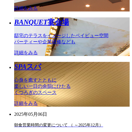
詳細をみる
BANQUET
宴会場
邸宅のテラスをイメージしたベイビュー空間
パーティーや企業研修なども
詳細をみる
SPA
スパ
心身を癒すとともに
楽しい一日の余韻にひたる
くつろぎのスペース
詳細をみる
2025年05月06日
朝食営業時間の変更について （ ～2025年12月）