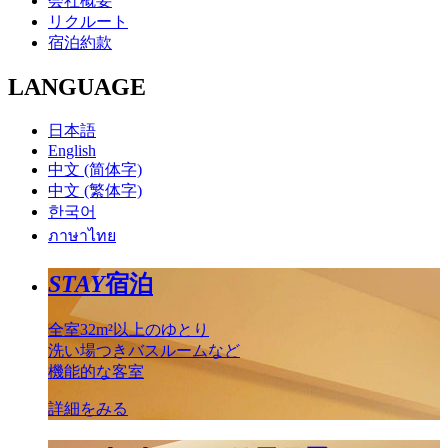
会社概要
リクルート
宿泊約款
LANGUAGE
日本語
English
中文 (简体字)
中文 (繁体字)
한국어
ภาษาไทย
STAY
宿泊
全室32m²以上のゆとり
洗い場つきバスルームなど
機能的な客室
詳細をみる