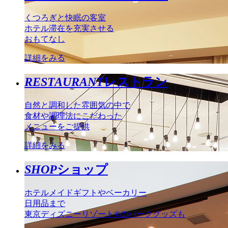
くつろぎと快眠の客室
ホテル滞在を充実させる
おもてなし
詳細をみる
RESTAURANT
レストラン
自然と調和した雰囲気の中で
食材や調理法にこだわった
メニューをご提供
詳細をみる
SHOP
ショップ
ホテルメイドギフトやベーカリー
日用品まで
東京ディズニーリゾート®のパークグッズも