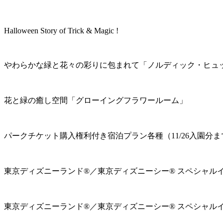
Halloween Story of Trick & Magic !
やわらかな緑と花々の彩りに包まれて「ノルディック・ヒュ
花と緑の癒し空間「グローイングフラワールーム」
パークチケット購入権利付き宿泊プラン各種（11/26入園分ま
東京ディズニーランド®／東京ディズニーシー® スペシャル
東京ディズニーランド®／東京ディズニーシー® スペシャル