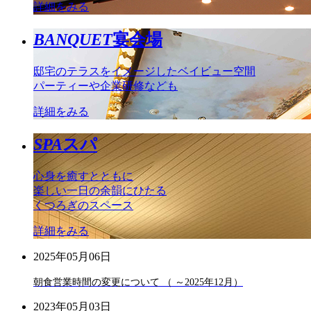
詳細をみる
BANQUET
宴会場
邸宅のテラスをイメージしたベイビュー空間
パーティーや企業研修なども
詳細をみる
SPA
スパ
心身を癒すとともに
楽しい一日の余韻にひたる
くつろぎのスペース
詳細をみる
2025年05月06日
朝食営業時間の変更について （ ～2025年12月）
2023年05月03日