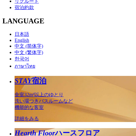
リクルート
宿泊約款
LANGUAGE
日本語
English
中文 (简体字)
中文 (繁体字)
한국어
ภาษาไทย
STAY
宿泊
全室32m²以上のゆとり
洗い場つきバスルームなど
機能的な客室
詳細をみる
Hearth Floor
ハースフロア