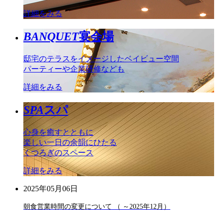
詳細をみる
BANQUET
宴会場
邸宅のテラスをイメージしたベイビュー空間
パーティーや企業研修なども
詳細をみる
SPA
スパ
心身を癒すとともに
楽しい一日の余韻にひたる
くつろぎのスペース
詳細をみる
2025年05月06日
朝食営業時間の変更について （ ～2025年12月）