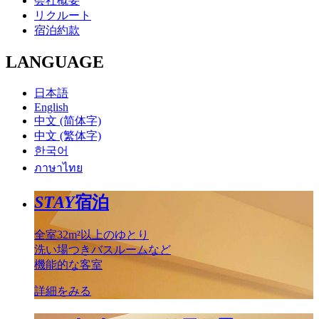
会社概要
リクルート
宿泊約款
LANGUAGE
日本語
English
中文 (简体字)
中文 (繁体字)
한국어
ภาษาไทย
STAY
宿泊
全室32m²以上のゆとり
洗い場つきバスルームなど
機能的な客室
詳細をみる