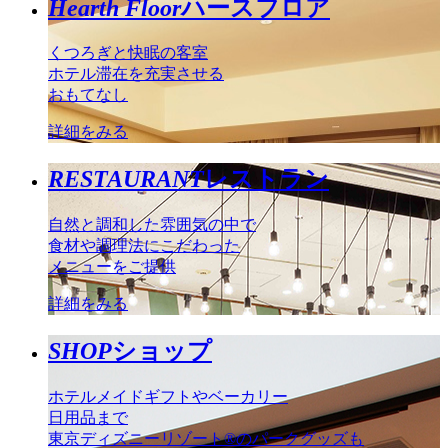
Hearth Floor
ハースフロア
くつろぎと快眠の客室
ホテル滞在を充実させる
おもてなし
詳細をみる
RESTAURANT
レストラン
自然と調和した雰囲気の中で
食材や調理法にこだわった
メニューをご提供
詳細をみる
SHOP
ショップ
ホテルメイドギフトやベーカリー
日用品まで
東京ディズニーリゾート®のパークグッズも