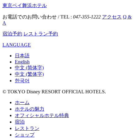
東京ベイ舞浜ホテル
お電話でのお問い合わせ / TEL :
047-355-1222
アクセス
Q &
A
宿泊予約
レストラン予約
LANGUAGE
日本語
English
中文 (简体字)
中文 (繁体字)
한국어
© TOKYO Disney RESORT OFFICIAL HOTELS.
ホーム
ホテルの魅力
オフィシャルホテル特典
宿泊
レストラン
ショップ