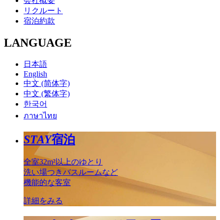
会社概要
リクルート
宿泊約款
LANGUAGE
日本語
English
中文 (简体字)
中文 (繁体字)
한국어
ภาษาไทย
STAY
宿泊
全室32m²以上のゆとり
洗い場つきバスルームなど
機能的な客室
詳細をみる