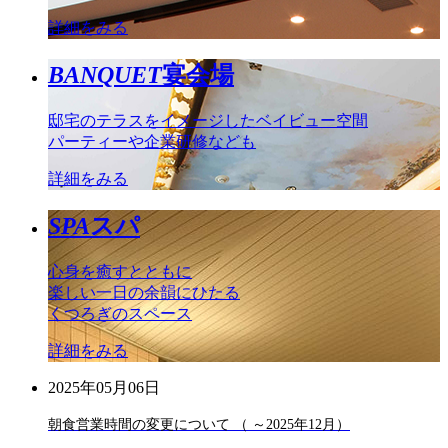
詳細をみる
BANQUET
宴会場
邸宅のテラスをイメージしたベイビュー空間
パーティーや企業研修なども
詳細をみる
SPA
スパ
心身を癒すとともに
楽しい一日の余韻にひたる
くつろぎのスペース
詳細をみる
2025年05月06日
朝食営業時間の変更について （ ～2025年12月）