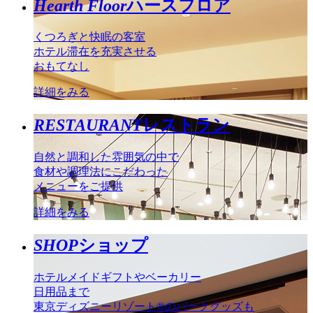
Hearth Floor
ハースフロア
くつろぎと快眠の客室
ホテル滞在を充実させる
おもてなし
詳細をみる
RESTAURANT
レストラン
自然と調和した雰囲気の中で
食材や調理法にこだわった
メニューをご提供
詳細をみる
SHOP
ショップ
ホテルメイドギフトやベーカリー
日用品まで
東京ディズニーリゾート®のパークグッズも