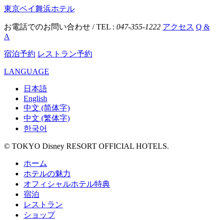
東京ベイ舞浜ホテル
お電話でのお問い合わせ / TEL :
047-355-1222
アクセス
Q &
A
宿泊予約
レストラン予約
LANGUAGE
日本語
English
中文 (简体字)
中文 (繁体字)
한국어
© TOKYO Disney RESORT OFFICIAL HOTELS.
ホーム
ホテルの魅力
オフィシャルホテル特典
宿泊
レストラン
ショップ