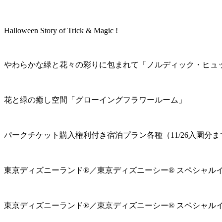
Halloween Story of Trick & Magic !
やわらかな緑と花々の彩りに包まれて「ノルディック・ヒュ
花と緑の癒し空間「グローイングフラワールーム」
パークチケット購入権利付き宿泊プラン各種（11/26入園分ま
東京ディズニーランド®／東京ディズニーシー® スペシャル
東京ディズニーランド®／東京ディズニーシー® スペシャル