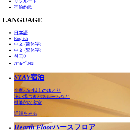
リクルート
宿泊約款
LANGUAGE
日本語
English
中文 (简体字)
中文 (繁体字)
한국어
ภาษาไทย
STAY
宿泊
全室32m²以上のゆとり
洗い場つきバスルームなど
機能的な客室
詳細をみる
Hearth Floor
ハースフロア