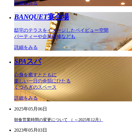
詳細をみる
BANQUET
宴会場
邸宅のテラスをイメージしたベイビュー空間
パーティーや企業研修なども
詳細をみる
SPA
スパ
心身を癒すとともに
楽しい一日の余韻にひたる
くつろぎのスペース
詳細をみる
2025年05月06日
朝食営業時間の変更について （ ～2025年12月）
2023年05月03日