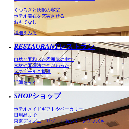
くつろぎと快眠の客室
ホテル滞在を充実させる
おもてなし
詳細をみる
RESTAURANT
レストラン
自然と調和した雰囲気の中で
食材や調理法にこだわった
メニューをご提供
詳細をみる
SHOP
ショップ
ホテルメイドギフトやベーカリー
日用品まで
東京ディズニーリゾート®のパークグッズも