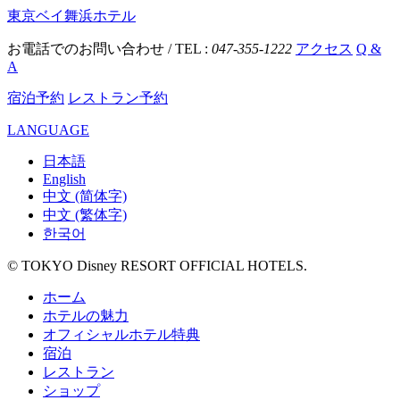
東京ベイ舞浜ホテル
お電話でのお問い合わせ / TEL :
047-355-1222
アクセス
Q &
A
宿泊予約
レストラン予約
LANGUAGE
日本語
English
中文 (简体字)
中文 (繁体字)
한국어
© TOKYO Disney RESORT OFFICIAL HOTELS.
ホーム
ホテルの魅力
オフィシャルホテル特典
宿泊
レストラン
ショップ