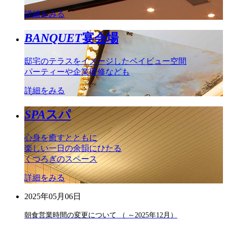
詳細をみる
BANQUET
宴会場
邸宅のテラスをイメージしたベイビュー空間
パーティーや企業研修なども
詳細をみる
SPA
スパ
心身を癒すとともに
楽しい一日の余韻にひたる
くつろぎのスペース
詳細をみる
2025年05月06日
朝食営業時間の変更について （ ～2025年12月）