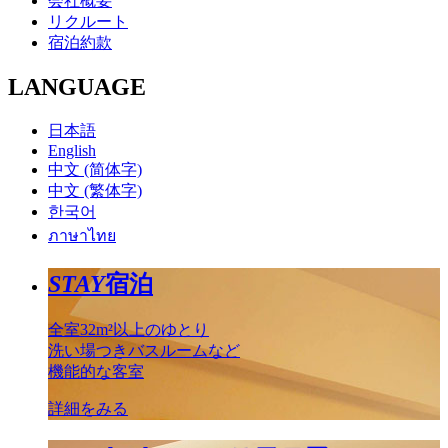
会社概要
リクルート
宿泊約款
LANGUAGE
日本語
English
中文 (简体字)
中文 (繁体字)
한국어
ภาษาไทย
STAY
宿泊
全室32m²以上のゆとり
洗い場つきバスルームなど
機能的な客室
詳細をみる