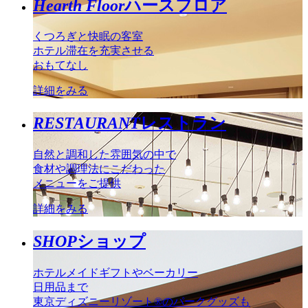
Hearth Floor
ハースフロア
くつろぎと快眠の客室
ホテル滞在を充実させる
おもてなし
詳細をみる
RESTAURANT
レストラン
自然と調和した雰囲気の中で
食材や調理法にこだわった
メニューをご提供
詳細をみる
SHOP
ショップ
ホテルメイドギフトやベーカリー
日用品まで
東京ディズニーリゾート®のパークグッズも