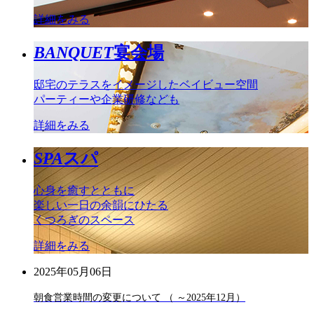
詳細をみる
BANQUET
宴会場
邸宅のテラスをイメージしたベイビュー空間
パーティーや企業研修なども
詳細をみる
SPA
スパ
心身を癒すとともに
楽しい一日の余韻にひたる
くつろぎのスペース
詳細をみる
2025年05月06日
朝食営業時間の変更について （ ～2025年12月）