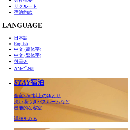
会社概要
リクルート
宿泊約款
LANGUAGE
日本語
English
中文 (简体字)
中文 (繁体字)
한국어
ภาษาไทย
STAY
宿泊
全室32m²以上のゆとり
洗い場つきバスルームなど
機能的な客室
詳細をみる