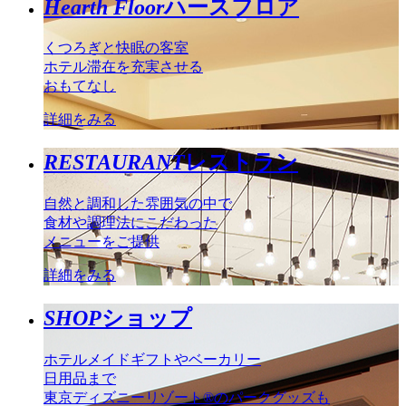
Hearth Floor
ハースフロア
くつろぎと快眠の客室
ホテル滞在を充実させる
おもてなし
詳細をみる
RESTAURANT
レストラン
自然と調和した雰囲気の中で
食材や調理法にこだわった
メニューをご提供
詳細をみる
SHOP
ショップ
ホテルメイドギフトやベーカリー
日用品まで
東京ディズニーリゾート®のパークグッズも