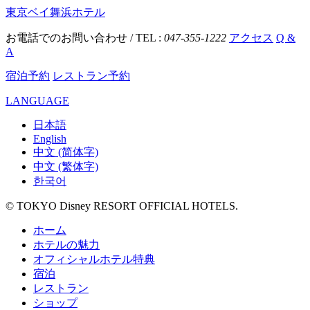
東京ベイ舞浜ホテル
お電話でのお問い合わせ / TEL :
047-355-1222
アクセス
Q &
A
宿泊予約
レストラン予約
LANGUAGE
日本語
English
中文 (简体字)
中文 (繁体字)
한국어
© TOKYO Disney RESORT OFFICIAL HOTELS.
ホーム
ホテルの魅力
オフィシャルホテル特典
宿泊
レストラン
ショップ