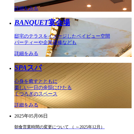
詳細をみる
BANQUET
宴会場
邸宅のテラスをイメージしたベイビュー空間
パーティーや企業研修なども
詳細をみる
SPA
スパ
心身を癒すとともに
楽しい一日の余韻にひたる
くつろぎのスペース
詳細をみる
2025年05月06日
朝食営業時間の変更について （ ～2025年12月）