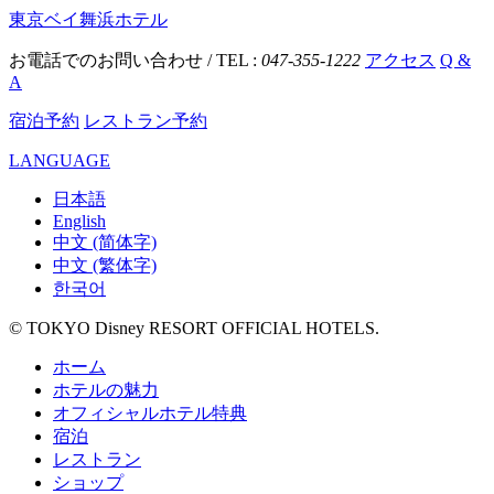
東京ベイ舞浜ホテル
お電話でのお問い合わせ / TEL :
047-355-1222
アクセス
Q &
A
宿泊予約
レストラン予約
LANGUAGE
日本語
English
中文 (简体字)
中文 (繁体字)
한국어
© TOKYO Disney RESORT OFFICIAL HOTELS.
ホーム
ホテルの魅力
オフィシャルホテル特典
宿泊
レストラン
ショップ