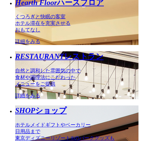
Hearth Floor
ハースフロア
くつろぎと快眠の客室
ホテル滞在を充実させる
おもてなし
詳細をみる
RESTAURANT
レストラン
自然と調和した雰囲気の中で
食材や調理法にこだわった
メニューをご提供
詳細をみる
SHOP
ショップ
ホテルメイドギフトやベーカリー
日用品まで
東京ディズニーリゾート®のパークグッズも