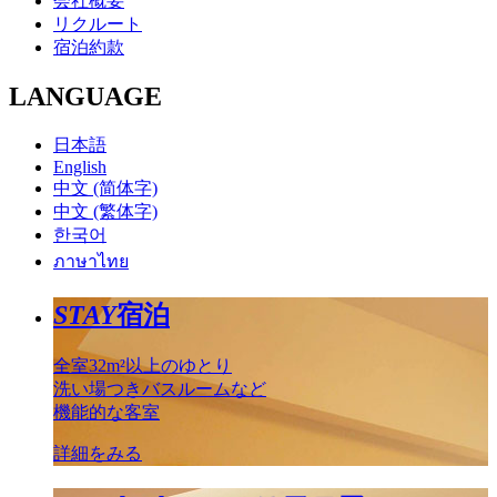
会社概要
リクルート
宿泊約款
LANGUAGE
日本語
English
中文 (简体字)
中文 (繁体字)
한국어
ภาษาไทย
STAY
宿泊
全室32m²以上のゆとり
洗い場つきバスルームなど
機能的な客室
詳細をみる