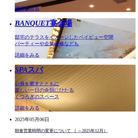
詳細をみる
BANQUET
宴会場
邸宅のテラスをイメージしたベイビュー空間
パーティーや企業研修なども
詳細をみる
SPA
スパ
心身を癒すとともに
楽しい一日の余韻にひたる
くつろぎのスペース
詳細をみる
2025年05月06日
朝食営業時間の変更について （ ～2025年12月）