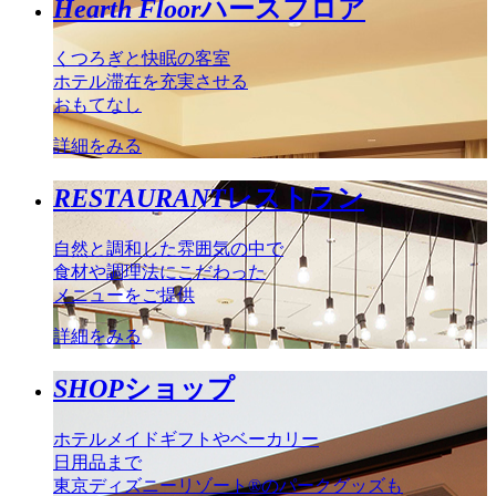
Hearth Floor
ハースフロア
くつろぎと快眠の客室
ホテル滞在を充実させる
おもてなし
詳細をみる
RESTAURANT
レストラン
自然と調和した雰囲気の中で
食材や調理法にこだわった
メニューをご提供
詳細をみる
SHOP
ショップ
ホテルメイドギフトやベーカリー
日用品まで
東京ディズニーリゾート®のパークグッズも