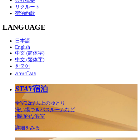
会社概要
リクルート
宿泊約款
LANGUAGE
日本語
English
中文 (简体字)
中文 (繁体字)
한국어
ภาษาไทย
STAY
宿泊
全室32m²以上のゆとり
洗い場つきバスルームなど
機能的な客室
詳細をみる