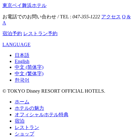
東京ベイ舞浜ホテル
お電話でのお問い合わせ / TEL :
047-355-1222
アクセス
Q &
A
宿泊予約
レストラン予約
LANGUAGE
日本語
English
中文 (简体字)
中文 (繁体字)
한국어
© TOKYO Disney RESORT OFFICIAL HOTELS.
ホーム
ホテルの魅力
オフィシャルホテル特典
宿泊
レストラン
ショップ