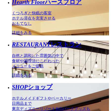
Hearth Floor
ハースフロア
くつろぎと快眠の客室
ホテル滞在を充実させる
おもてなし
詳細をみる
RESTAURANT
レストラン
自然と調和した雰囲気の中で
食材や調理法にこだわった
メニューをご提供
詳細をみる
SHOP
ショップ
ホテルメイドギフトやベーカリー
日用品まで
東京ディズニーリゾート®のパークグッズも