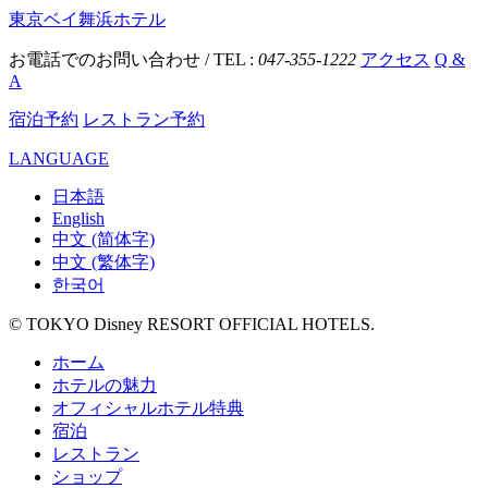
東京ベイ舞浜ホテル
お電話でのお問い合わせ / TEL :
047-355-1222
アクセス
Q &
A
宿泊予約
レストラン予約
LANGUAGE
日本語
English
中文 (简体字)
中文 (繁体字)
한국어
© TOKYO Disney RESORT OFFICIAL HOTELS.
ホーム
ホテルの魅力
オフィシャルホテル特典
宿泊
レストラン
ショップ