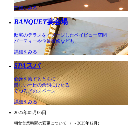
詳細をみる
BANQUET
宴会場
邸宅のテラスをイメージしたベイビュー空間
パーティーや企業研修なども
詳細をみる
SPA
スパ
心身を癒すとともに
楽しい一日の余韻にひたる
くつろぎのスペース
詳細をみる
2025年05月06日
朝食営業時間の変更について （ ～2025年12月）