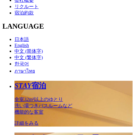
会社概要
リクルート
宿泊約款
LANGUAGE
日本語
English
中文 (简体字)
中文 (繁体字)
한국어
ภาษาไทย
STAY
宿泊
全室32m²以上のゆとり
洗い場つきバスルームなど
機能的な客室
詳細をみる