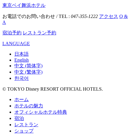
東京ベイ舞浜ホテル
お電話でのお問い合わせ / TEL :
047-355-1222
アクセス
Q &
A
宿泊予約
レストラン予約
LANGUAGE
日本語
English
中文 (简体字)
中文 (繁体字)
한국어
© TOKYO Disney RESORT OFFICIAL HOTELS.
ホーム
ホテルの魅力
オフィシャルホテル特典
宿泊
レストラン
ショップ