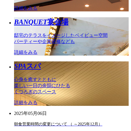
詳細をみる
BANQUET
宴会場
邸宅のテラスをイメージしたベイビュー空間
パーティーや企業研修なども
詳細をみる
SPA
スパ
心身を癒すとともに
楽しい一日の余韻にひたる
くつろぎのスペース
詳細をみる
2025年05月06日
朝食営業時間の変更について （ ～2025年12月）