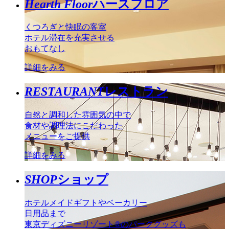
Hearth Floor
ハースフロア
くつろぎと快眠の客室
ホテル滞在を充実させる
おもてなし
詳細をみる
RESTAURANT
レストラン
自然と調和した雰囲気の中で
食材や調理法にこだわった
メニューをご提供
詳細をみる
SHOP
ショップ
ホテルメイドギフトやベーカリー
日用品まで
東京ディズニーリゾート®のパークグッズも