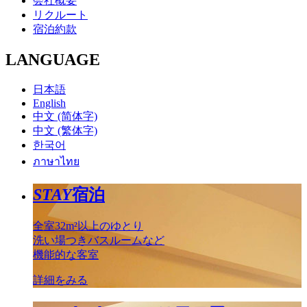
会社概要
リクルート
宿泊約款
LANGUAGE
日本語
English
中文 (简体字)
中文 (繁体字)
한국어
ภาษาไทย
STAY
宿泊
全室32m²以上のゆとり
洗い場つきバスルームなど
機能的な客室
詳細をみる