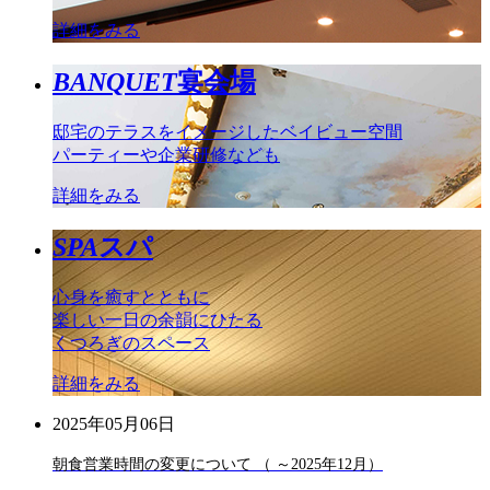
詳細をみる
BANQUET
宴会場
邸宅のテラスをイメージしたベイビュー空間
パーティーや企業研修なども
詳細をみる
SPA
スパ
心身を癒すとともに
楽しい一日の余韻にひたる
くつろぎのスペース
詳細をみる
2025年05月06日
朝食営業時間の変更について （ ～2025年12月）