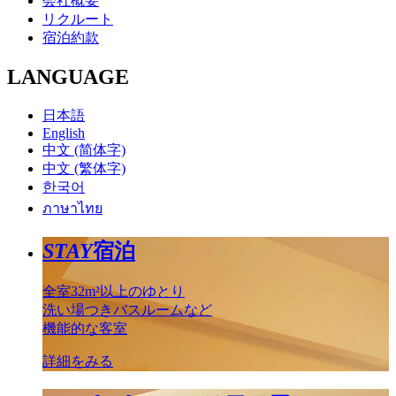
会社概要
リクルート
宿泊約款
LANGUAGE
日本語
English
中文 (简体字)
中文 (繁体字)
한국어
ภาษาไทย
STAY
宿泊
全室32m²以上のゆとり
洗い場つきバスルームなど
機能的な客室
詳細をみる