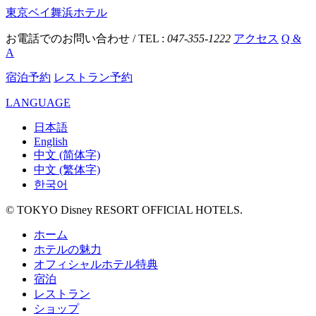
東京ベイ舞浜ホテル
お電話でのお問い合わせ / TEL :
047-355-1222
アクセス
Q &
A
宿泊予約
レストラン予約
LANGUAGE
日本語
English
中文 (简体字)
中文 (繁体字)
한국어
© TOKYO Disney RESORT OFFICIAL HOTELS.
ホーム
ホテルの魅力
オフィシャルホテル特典
宿泊
レストラン
ショップ