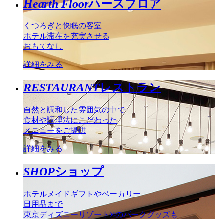
Hearth Floor
ハースフロア
くつろぎと快眠の客室
ホテル滞在を充実させる
おもてなし
詳細をみる
RESTAURANT
レストラン
自然と調和した雰囲気の中で
食材や調理法にこだわった
メニューをご提供
詳細をみる
SHOP
ショップ
ホテルメイドギフトやベーカリー
日用品まで
東京ディズニーリゾート®のパークグッズも