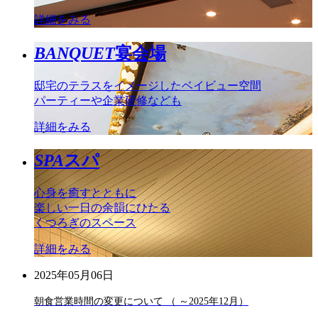
詳細をみる
BANQUET
宴会場
邸宅のテラスをイメージしたベイビュー空間
パーティーや企業研修なども
詳細をみる
SPA
スパ
心身を癒すとともに
楽しい一日の余韻にひたる
くつろぎのスペース
詳細をみる
2025年05月06日
朝食営業時間の変更について （ ～2025年12月）