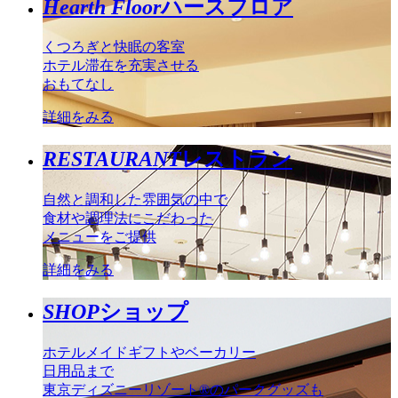
Hearth Floor
ハースフロア
くつろぎと快眠の客室
ホテル滞在を充実させる
おもてなし
詳細をみる
RESTAURANT
レストラン
自然と調和した雰囲気の中で
食材や調理法にこだわった
メニューをご提供
詳細をみる
SHOP
ショップ
ホテルメイドギフトやベーカリー
日用品まで
東京ディズニーリゾート®のパークグッズも