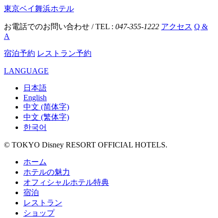
東京ベイ舞浜ホテル
お電話でのお問い合わせ / TEL :
047-355-1222
アクセス
Q &
A
宿泊予約
レストラン予約
LANGUAGE
日本語
English
中文 (简体字)
中文 (繁体字)
한국어
© TOKYO Disney RESORT OFFICIAL HOTELS.
ホーム
ホテルの魅力
オフィシャルホテル特典
宿泊
レストラン
ショップ