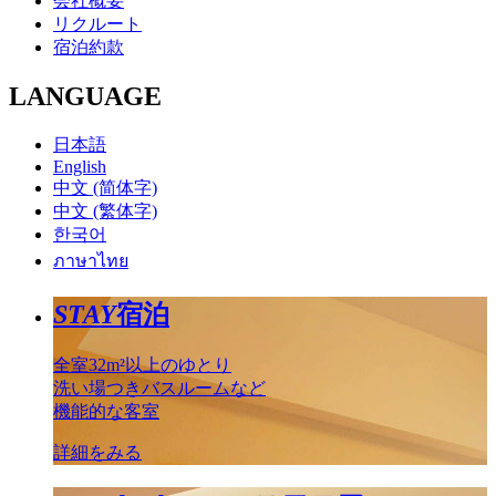
会社概要
リクルート
宿泊約款
LANGUAGE
日本語
English
中文 (简体字)
中文 (繁体字)
한국어
ภาษาไทย
STAY
宿泊
全室32m²以上のゆとり
洗い場つきバスルームなど
機能的な客室
詳細をみる