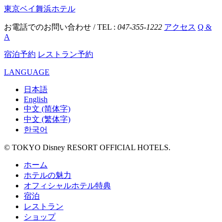
東京ベイ舞浜ホテル
お電話でのお問い合わせ / TEL :
047-355-1222
アクセス
Q &
A
宿泊予約
レストラン予約
LANGUAGE
日本語
English
中文 (简体字)
中文 (繁体字)
한국어
© TOKYO Disney RESORT OFFICIAL HOTELS.
ホーム
ホテルの魅力
オフィシャルホテル特典
宿泊
レストラン
ショップ