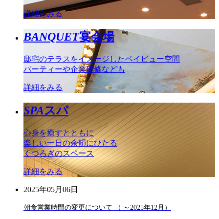
詳細をみる
BANQUET
宴会場
邸宅のテラスをイメージしたベイビュー空間
パーティーや企業研修なども
詳細をみる
SPA
スパ
心身を癒すとともに
楽しい一日の余韻にひたる
くつろぎのスペース
詳細をみる
2025年05月06日
朝食営業時間の変更について （ ～2025年12月）