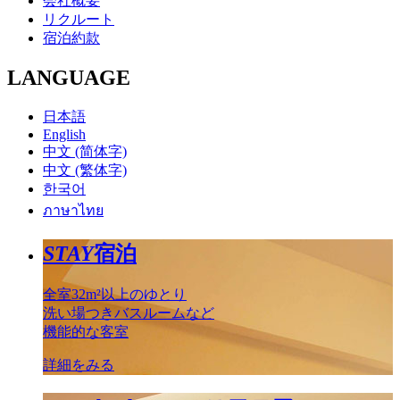
会社概要
リクルート
宿泊約款
LANGUAGE
日本語
English
中文 (简体字)
中文 (繁体字)
한국어
ภาษาไทย
STAY
宿泊
全室32m²以上のゆとり
洗い場つきバスルームなど
機能的な客室
詳細をみる