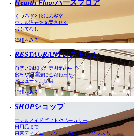
Hearth Floor
ハースフロア
くつろぎと快眠の客室
ホテル滞在を充実させる
おもてなし
詳細をみる
RESTAURANT
レストラン
自然と調和した雰囲気の中で
食材や調理法にこだわった
メニューをご提供
詳細をみる
SHOP
ショップ
ホテルメイドギフトやベーカリー
日用品まで
東京ディズニーリゾート®のパークグッズも