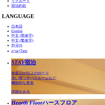
リクルート
宿泊約款
LANGUAGE
日本語
English
中文 (简体字)
中文 (繁体字)
한국어
ภาษาไทย
STAY
宿泊
全室32m²以上のゆとり
洗い場つきバスルームなど
機能的な客室
詳細をみる
Hearth Floor
ハースフロア