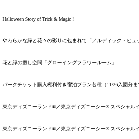
Halloween Story of Trick & Magic !
やわらかな緑と花々の彩りに包まれて「ノルディック・ヒュ
花と緑の癒し空間「グローイングフラワールーム」
パークチケット購入権利付き宿泊プラン各種（11/26入園分ま
東京ディズニーランド®／東京ディズニーシー® スペシャル
東京ディズニーランド®／東京ディズニーシー® スペシャル