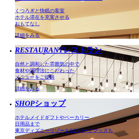
くつろぎと快眠の客室
ホテル滞在を充実させる
おもてなし
詳細をみる
RESTAURANT
レストラン
自然と調和した雰囲気の中で
食材や調理法にこだわった
メニューをご提供
詳細をみる
SHOP
ショップ
ホテルメイドギフトやベーカリー
日用品まで
東京ディズニーリゾート®のパークグッズも