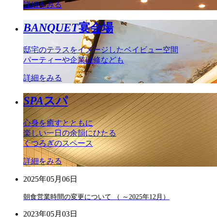
詳細をみる
BANQUET
宴会場
邸宅のテラスをイメージしたベイビュー空間
パーティーや企業研修なども
詳細をみる
SPA
スパ
心身を癒すとともに
楽しい一日の余韻にひたる
くつろぎのスペース
詳細をみる
2025年05月06日
朝食営業時間の変更について （ ～2025年12月）
2023年05月03日