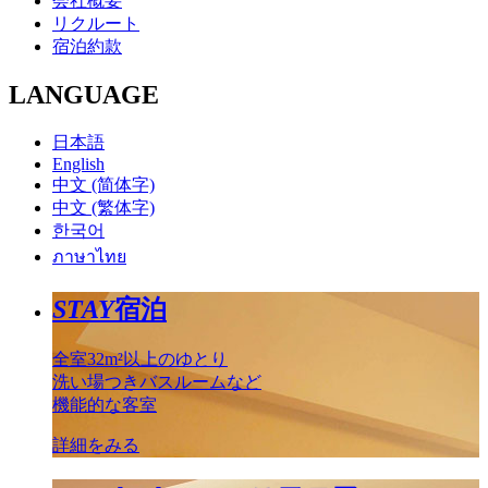
会社概要
リクルート
宿泊約款
LANGUAGE
日本語
English
中文 (简体字)
中文 (繁体字)
한국어
ภาษาไทย
STAY
宿泊
全室32m²以上のゆとり
洗い場つきバスルームなど
機能的な客室
詳細をみる