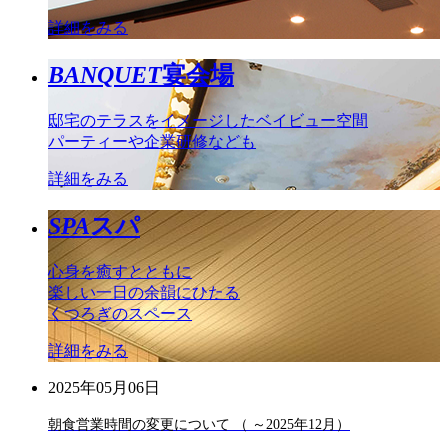
詳細をみる
BANQUET
宴会場
邸宅のテラスをイメージしたベイビュー空間
パーティーや企業研修なども
詳細をみる
SPA
スパ
心身を癒すとともに
楽しい一日の余韻にひたる
くつろぎのスペース
詳細をみる
2025年05月06日
朝食営業時間の変更について （ ～2025年12月）