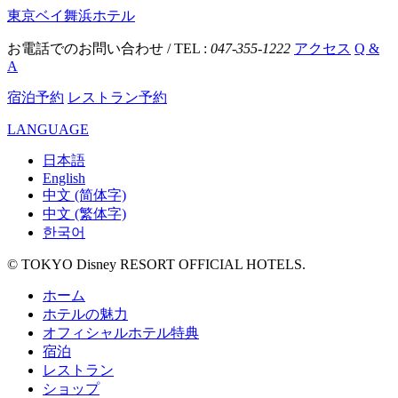
東京ベイ舞浜ホテル
お電話でのお問い合わせ / TEL :
047-355-1222
アクセス
Q &
A
宿泊予約
レストラン予約
LANGUAGE
日本語
English
中文 (简体字)
中文 (繁体字)
한국어
© TOKYO Disney RESORT OFFICIAL HOTELS.
ホーム
ホテルの魅力
オフィシャルホテル特典
宿泊
レストラン
ショップ