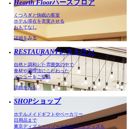
Hearth Floor
ハースフロア
くつろぎと快眠の客室
ホテル滞在を充実させる
おもてなし
詳細をみる
RESTAURANT
レストラン
自然と調和した雰囲気の中で
食材や調理法にこだわった
メニューをご提供
詳細をみる
SHOP
ショップ
ホテルメイドギフトやベーカリー
日用品まで
東京ディズニーリゾート®のパークグッズも