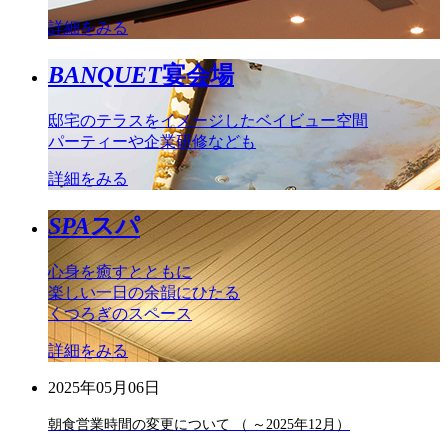
詳細をみる
BANQUET
宴会場
邸宅のテラスをイメージしたベイビュー空間
パーティーや企業研修なども
詳細をみる
SPA
スパ
心身を癒すとともに
楽しい一日の余韻にひたる
くつろぎのスペース
詳細をみる
2025年05月06日
朝食営業時間の変更について （ ～2025年12月）