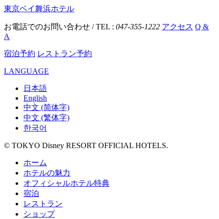
東京ベイ舞浜ホテル
お電話でのお問い合わせ / TEL :
047-355-1222
アクセス
Q &
A
宿泊予約
レストラン予約
LANGUAGE
日本語
English
中文 (简体字)
中文 (繁体字)
한국어
© TOKYO Disney RESORT OFFICIAL HOTELS.
ホーム
ホテルの魅力
オフィシャルホテル特典
宿泊
レストラン
ショップ