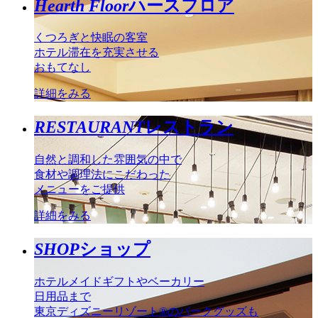
Hearth Floor
ハースフロア
くつろぎと快眠の客室
ホテル滞在を充実させる
おもてなし
詳細をみる
RESTAURANT
レストラン
自然と調和した雰囲気の中で
食材や調理法にこだわった
メニューをご提供
詳細をみる
SHOP
ショップ
ホテルメイドギフトやベーカリー
日用品まで
東京ディズニーリゾート®のパークグッズも