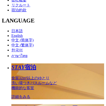
会社概要
リクルート
宿泊約款
LANGUAGE
日本語
English
中文 (简体字)
中文 (繁体字)
한국어
ภาษาไทย
STAY
宿泊
全室32m²以上のゆとり
洗い場つきバスルームなど
機能的な客室
詳細をみる