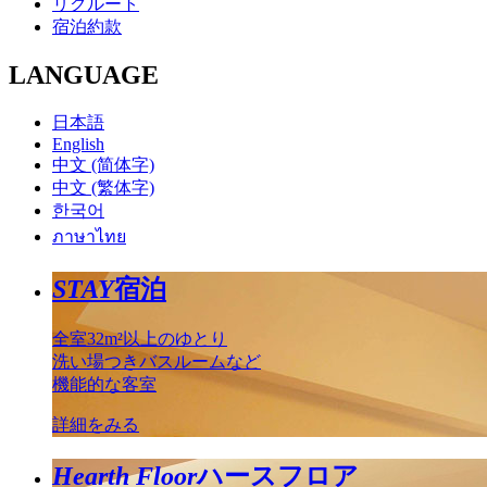
リクルート
宿泊約款
LANGUAGE
日本語
English
中文 (简体字)
中文 (繁体字)
한국어
ภาษาไทย
STAY
宿泊
全室32m²以上のゆとり
洗い場つきバスルームなど
機能的な客室
詳細をみる
Hearth Floor
ハースフロア