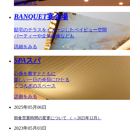
詳細をみる
BANQUET
宴会場
邸宅のテラスをイメージしたベイビュー空間
パーティーや企業研修なども
詳細をみる
SPA
スパ
心身を癒すとともに
楽しい一日の余韻にひたる
くつろぎのスペース
詳細をみる
2025年05月06日
朝食営業時間の変更について （ ～2025年12月）
2023年05月03日