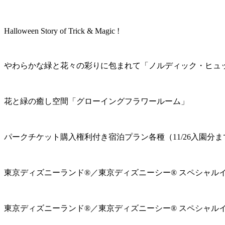
Halloween Story of Trick & Magic !
やわらかな緑と花々の彩りに包まれて「ノルディック・ヒュ
花と緑の癒し空間「グローイングフラワールーム」
パークチケット購入権利付き宿泊プラン各種（11/26入園分ま
東京ディズニーランド®／東京ディズニーシー® スペシャル
東京ディズニーランド®／東京ディズニーシー® スペシャル