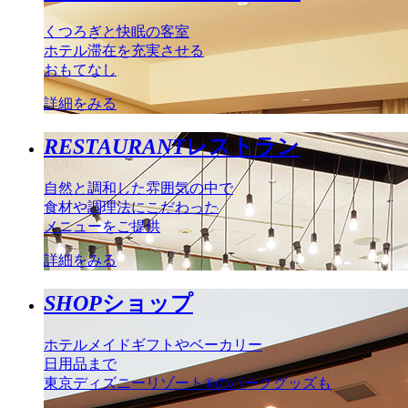
くつろぎと快眠の客室
ホテル滞在を充実させる
おもてなし
詳細をみる
RESTAURANT
レストラン
自然と調和した雰囲気の中で
食材や調理法にこだわった
メニューをご提供
詳細をみる
SHOP
ショップ
ホテルメイドギフトやベーカリー
日用品まで
東京ディズニーリゾート®のパークグッズも