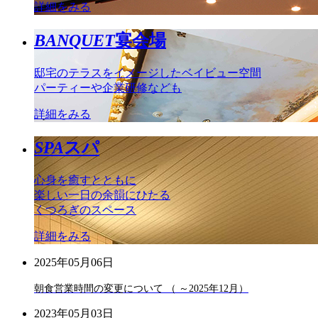
詳細をみる
BANQUET
宴会場
邸宅のテラスをイメージしたベイビュー空間
パーティーや企業研修なども
詳細をみる
SPA
スパ
心身を癒すとともに
楽しい一日の余韻にひたる
くつろぎのスペース
詳細をみる
2025年05月06日
朝食営業時間の変更について （ ～2025年12月）
2023年05月03日