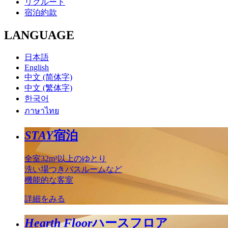
リクルート
宿泊約款
LANGUAGE
日本語
English
中文 (简体字)
中文 (繁体字)
한국어
ภาษาไทย
STAY
宿泊
全室32m²以上のゆとり
洗い場つきバスルームなど
機能的な客室
詳細をみる
Hearth Floor
ハースフロア