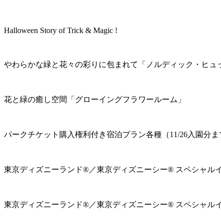
Halloween Story of Trick & Magic !
やわらかな緑と花々の彩りに包まれて「ノルディック・ヒュ
花と緑の癒し空間「グローイングフラワールーム」
パークチケット購入権利付き宿泊プラン各種（11/26入園分ま
東京ディズニーランド®／東京ディズニーシー® スペシャル
東京ディズニーランド®／東京ディズニーシー® スペシャル