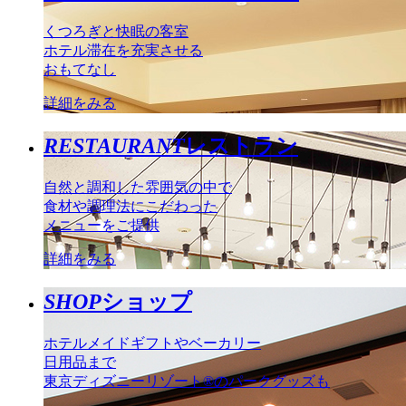
くつろぎと快眠の客室
ホテル滞在を充実させる
おもてなし
詳細をみる
RESTAURANT
レストラン
自然と調和した雰囲気の中で
食材や調理法にこだわった
メニューをご提供
詳細をみる
SHOP
ショップ
ホテルメイドギフトやベーカリー
日用品まで
東京ディズニーリゾート®のパークグッズも