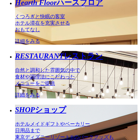
Hearth Floor
ハースフロア
くつろぎと快眠の客室
ホテル滞在を充実させる
おもてなし
詳細をみる
RESTAURANT
レストラン
自然と調和した雰囲気の中で
食材や調理法にこだわった
メニューをご提供
詳細をみる
SHOP
ショップ
ホテルメイドギフトやベーカリー
日用品まで
東京ディズニーリゾート®のパークグッズも