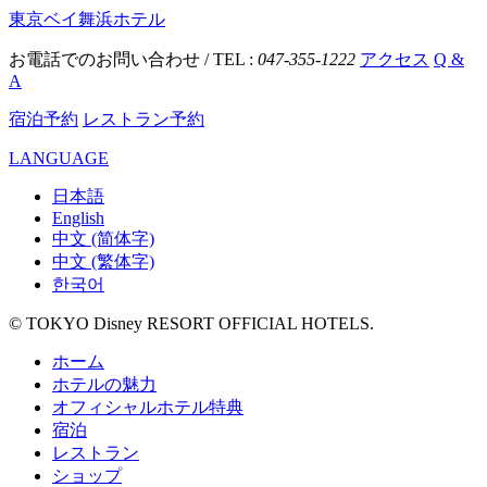
東京ベイ舞浜ホテル
お電話でのお問い合わせ / TEL :
047-355-1222
アクセス
Q &
A
宿泊予約
レストラン予約
LANGUAGE
日本語
English
中文 (简体字)
中文 (繁体字)
한국어
© TOKYO Disney RESORT OFFICIAL HOTELS.
ホーム
ホテルの魅力
オフィシャルホテル特典
宿泊
レストラン
ショップ