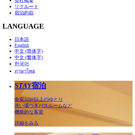
会社概要
リクルート
宿泊約款
LANGUAGE
日本語
English
中文 (简体字)
中文 (繁体字)
한국어
ภาษาไทย
STAY
宿泊
全室32m²以上のゆとり
洗い場つきバスルームなど
機能的な客室
詳細をみる