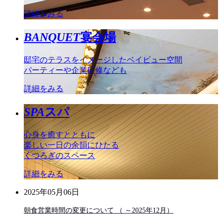
詳細をみる
BANQUET
宴会場
邸宅のテラスをイメージしたベイビュー空間
パーティーや企業研修なども
詳細をみる
SPA
スパ
心身を癒すとともに
楽しい一日の余韻にひたる
くつろぎのスペース
詳細をみる
2025年05月06日
朝食営業時間の変更について （ ～2025年12月）