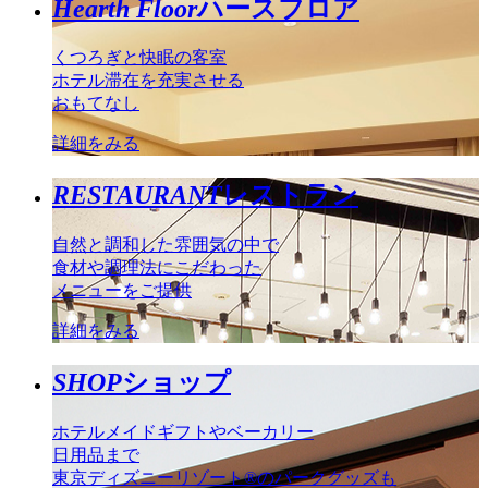
Hearth Floor
ハースフロア
くつろぎと快眠の客室
ホテル滞在を充実させる
おもてなし
詳細をみる
RESTAURANT
レストラン
自然と調和した雰囲気の中で
食材や調理法にこだわった
メニューをご提供
詳細をみる
SHOP
ショップ
ホテルメイドギフトやベーカリー
日用品まで
東京ディズニーリゾート®のパークグッズも