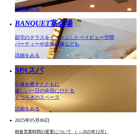
詳細をみる
BANQUET
宴会場
邸宅のテラスをイメージしたベイビュー空間
パーティーや企業研修なども
詳細をみる
SPA
スパ
心身を癒すとともに
楽しい一日の余韻にひたる
くつろぎのスペース
詳細をみる
2025年05月06日
朝食営業時間の変更について （ ～2025年12月）