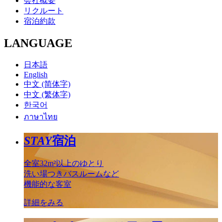
会社概要
リクルート
宿泊約款
LANGUAGE
日本語
English
中文 (简体字)
中文 (繁体字)
한국어
ภาษาไทย
STAY
宿泊
全室32m²以上のゆとり
洗い場つきバスルームなど
機能的な客室
詳細をみる