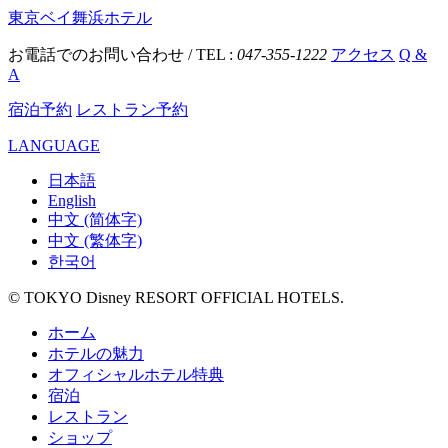
東京ベイ舞浜ホテル
お電話でのお問い合わせ / TEL :
047-355-1222
アクセス
Q &
A
宿泊予約
レストラン予約
LANGUAGE
日本語
English
中文 (简体字)
中文 (繁体字)
한국어
© TOKYO Disney RESORT OFFICIAL HOTELS.
ホーム
ホテルの魅力
オフィシャルホテル特典
宿泊
レストラン
ショップ