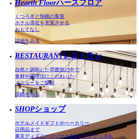
Hearth Floor
ハースフロア
くつろぎと快眠の客室
ホテル滞在を充実させる
おもてなし
詳細をみる
RESTAURANT
レストラン
自然と調和した雰囲気の中で
食材や調理法にこだわった
メニューをご提供
詳細をみる
SHOP
ショップ
ホテルメイドギフトやベーカリー
日用品まで
東京ディズニーリゾート®のパークグッズも