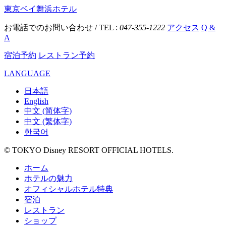
東京ベイ舞浜ホテル
お電話でのお問い合わせ / TEL :
047-355-1222
アクセス
Q &
A
宿泊予約
レストラン予約
LANGUAGE
日本語
English
中文 (简体字)
中文 (繁体字)
한국어
© TOKYO Disney RESORT OFFICIAL HOTELS.
ホーム
ホテルの魅力
オフィシャルホテル特典
宿泊
レストラン
ショップ