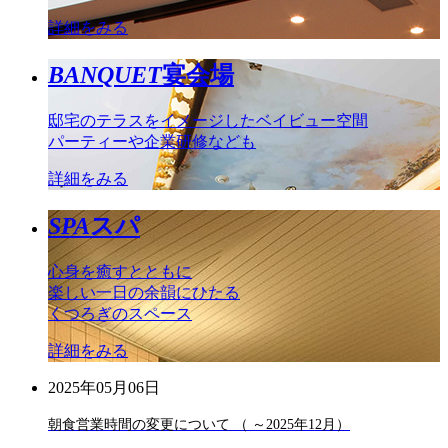
詳細をみる
BANQUET
宴会場
邸宅のテラスをイメージしたベイビュー空間
パーティーや企業研修なども
詳細をみる
SPA
スパ
心身を癒すとともに
楽しい一日の余韻にひたる
くつろぎのスペース
詳細をみる
2025年05月06日
朝食営業時間の変更について （ ～2025年12月）