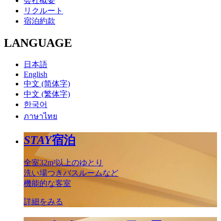
会社概要
リクルート
宿泊約款
LANGUAGE
日本語
English
中文 (简体字)
中文 (繁体字)
한국어
ภาษาไทย
STAY
宿泊
全室32m²以上のゆとり
洗い場つきバスルームなど
機能的な客室
詳細をみる