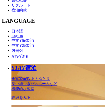
会社概要
リクルート
宿泊約款
LANGUAGE
日本語
English
中文 (简体字)
中文 (繁体字)
한국어
ภาษาไทย
STAY
宿泊
全室32m²以上のゆとり
洗い場つきバスルームなど
機能的な客室
詳細をみる