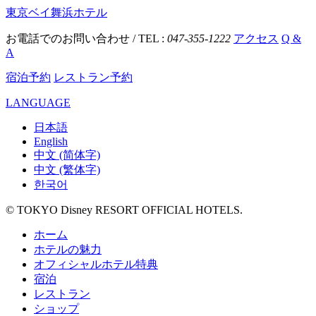
東京ベイ舞浜ホテル
お電話でのお問い合わせ / TEL :
047-355-1222
アクセス
Q &
A
宿泊予約
レストラン予約
LANGUAGE
日本語
English
中文 (简体字)
中文 (繁体字)
한국어
© TOKYO Disney RESORT OFFICIAL HOTELS.
ホーム
ホテルの魅力
オフィシャルホテル特典
宿泊
レストラン
ショップ