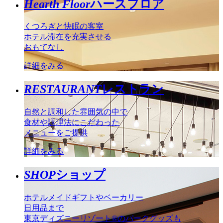
Hearth Floor
ハースフロア
くつろぎと快眠の客室
ホテル滞在を充実させる
おもてなし
詳細をみる
RESTAURANT
レストラン
自然と調和した雰囲気の中で
食材や調理法にこだわった
メニューをご提供
詳細をみる
SHOP
ショップ
ホテルメイドギフトやベーカリー
日用品まで
東京ディズニーリゾート®のパークグッズも