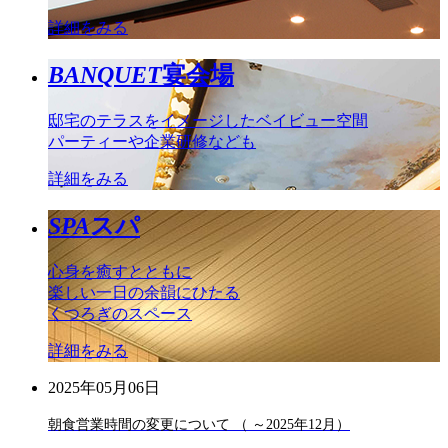
詳細をみる
BANQUET
宴会場
邸宅のテラスをイメージしたベイビュー空間
パーティーや企業研修なども
詳細をみる
SPA
スパ
心身を癒すとともに
楽しい一日の余韻にひたる
くつろぎのスペース
詳細をみる
2025年05月06日
朝食営業時間の変更について （ ～2025年12月）