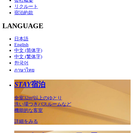
会社概要
リクルート
宿泊約款
LANGUAGE
日本語
English
中文 (简体字)
中文 (繁体字)
한국어
ภาษาไทย
STAY
宿泊
全室32m²以上のゆとり
洗い場つきバスルームなど
機能的な客室
詳細をみる