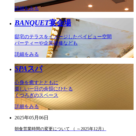
詳細をみる
BANQUET
宴会場
邸宅のテラスをイメージしたベイビュー空間
パーティーや企業研修なども
詳細をみる
SPA
スパ
心身を癒すとともに
楽しい一日の余韻にひたる
くつろぎのスペース
詳細をみる
2025年05月06日
朝食営業時間の変更について （ ～2025年12月）