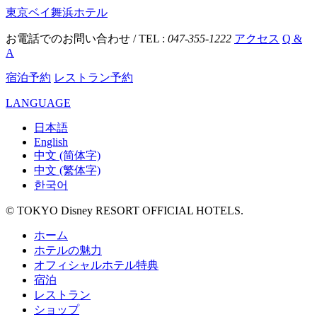
東京ベイ舞浜ホテル
お電話でのお問い合わせ / TEL :
047-355-1222
アクセス
Q &
A
宿泊予約
レストラン予約
LANGUAGE
日本語
English
中文 (简体字)
中文 (繁体字)
한국어
© TOKYO Disney RESORT OFFICIAL HOTELS.
ホーム
ホテルの魅力
オフィシャルホテル特典
宿泊
レストラン
ショップ