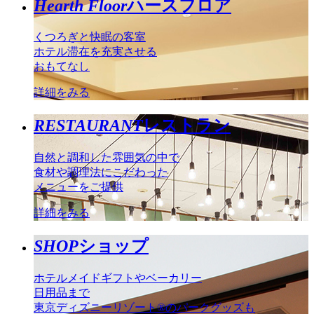
Hearth Floor
ハースフロア
くつろぎと快眠の客室
ホテル滞在を充実させる
おもてなし
詳細をみる
RESTAURANT
レストラン
自然と調和した雰囲気の中で
食材や調理法にこだわった
メニューをご提供
詳細をみる
SHOP
ショップ
ホテルメイドギフトやベーカリー
日用品まで
東京ディズニーリゾート®のパークグッズも