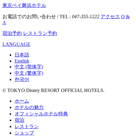
東京ベイ舞浜ホテル
お電話でのお問い合わせ / TEL :
047-355-1222
アクセス
Q &
A
宿泊予約
レストラン予約
LANGUAGE
日本語
English
中文 (简体字)
中文 (繁体字)
한국어
© TOKYO Disney RESORT OFFICIAL HOTELS.
ホーム
ホテルの魅力
オフィシャルホテル特典
宿泊
レストラン
ショップ