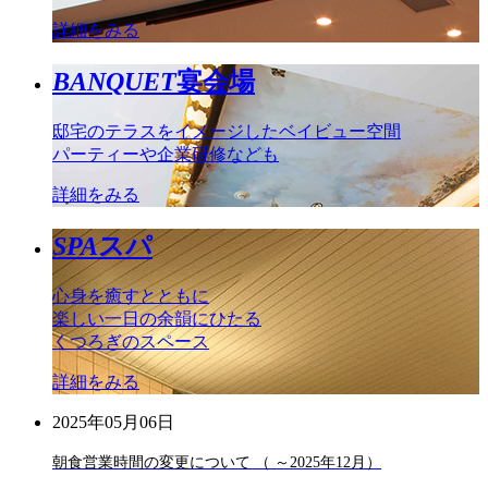
詳細をみる
BANQUET
宴会場
邸宅のテラスをイメージしたベイビュー空間
パーティーや企業研修なども
詳細をみる
SPA
スパ
心身を癒すとともに
楽しい一日の余韻にひたる
くつろぎのスペース
詳細をみる
2025年05月06日
朝食営業時間の変更について （ ～2025年12月）