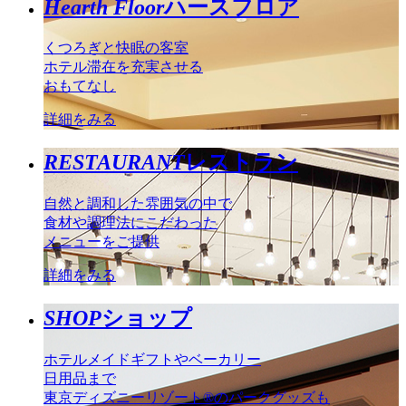
Hearth Floor
ハースフロア
くつろぎと快眠の客室
ホテル滞在を充実させる
おもてなし
詳細をみる
RESTAURANT
レストラン
自然と調和した雰囲気の中で
食材や調理法にこだわった
メニューをご提供
詳細をみる
SHOP
ショップ
ホテルメイドギフトやベーカリー
日用品まで
東京ディズニーリゾート®のパークグッズも