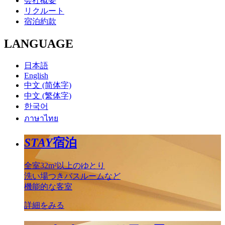
会社概要
リクルート
宿泊約款
LANGUAGE
日本語
English
中文 (简体字)
中文 (繁体字)
한국어
ภาษาไทย
STAY
宿泊
全室32m²以上のゆとり
洗い場つきバスルームなど
機能的な客室
詳細をみる