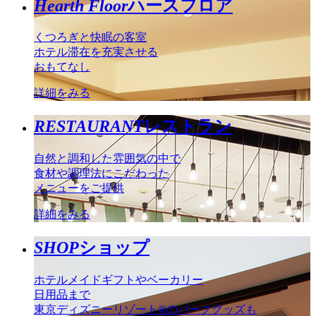
Hearth Floor
ハースフロア
くつろぎと快眠の客室
ホテル滞在を充実させる
おもてなし
詳細をみる
RESTAURANT
レストラン
自然と調和した雰囲気の中で
食材や調理法にこだわった
メニューをご提供
詳細をみる
SHOP
ショップ
ホテルメイドギフトやベーカリー
日用品まで
東京ディズニーリゾート®のパークグッズも