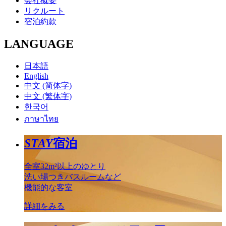
会社概要
リクルート
宿泊約款
LANGUAGE
日本語
English
中文 (简体字)
中文 (繁体字)
한국어
ภาษาไทย
STAY
宿泊
全室32m²以上のゆとり
洗い場つきバスルームなど
機能的な客室
詳細をみる