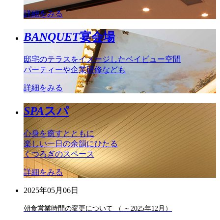
詳細をみる
BANQUET
宴会場
邸宅のテラスをイメージしたベイビュー空間
パーティーや企業研修なども
詳細をみる
SPA
スパ
心身を癒すとともに
楽しい一日の余韻にひたる
くつろぎのスペース
詳細をみる
2025年05月06日
朝食営業時間の変更について （ ～2025年12月）