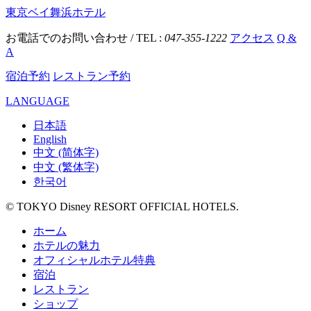
東京ベイ舞浜ホテル
お電話でのお問い合わせ / TEL :
047-355-1222
アクセス
Q &
A
宿泊予約
レストラン予約
LANGUAGE
日本語
English
中文 (简体字)
中文 (繁体字)
한국어
© TOKYO Disney RESORT OFFICIAL HOTELS.
ホーム
ホテルの魅力
オフィシャルホテル特典
宿泊
レストラン
ショップ