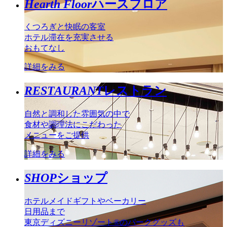
Hearth Floor
ハースフロア
くつろぎと快眠の客室
ホテル滞在を充実させる
おもてなし
詳細をみる
RESTAURANT
レストラン
自然と調和した雰囲気の中で
食材や調理法にこだわった
メニューをご提供
詳細をみる
SHOP
ショップ
ホテルメイドギフトやベーカリー
日用品まで
東京ディズニーリゾート®のパークグッズも