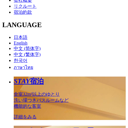
会社概要
リクルート
宿泊約款
LANGUAGE
日本語
English
中文 (简体字)
中文 (繁体字)
한국어
ภาษาไทย
STAY
宿泊
全室32m²以上のゆとり
洗い場つきバスルームなど
機能的な客室
詳細をみる