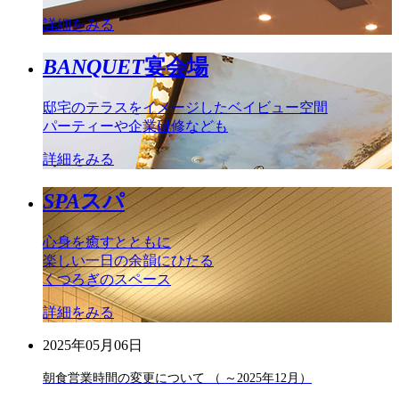
詳細をみる
BANQUET
宴会場
邸宅のテラスをイメージしたベイビュー空間
パーティーや企業研修なども
詳細をみる
SPA
スパ
心身を癒すとともに
楽しい一日の余韻にひたる
くつろぎのスペース
詳細をみる
2025年05月06日
朝食営業時間の変更について （ ～2025年12月）