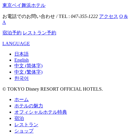
東京ベイ舞浜ホテル
お電話でのお問い合わせ / TEL :
047-355-1222
アクセス
Q &
A
宿泊予約
レストラン予約
LANGUAGE
日本語
English
中文 (简体字)
中文 (繁体字)
한국어
© TOKYO Disney RESORT OFFICIAL HOTELS.
ホーム
ホテルの魅力
オフィシャルホテル特典
宿泊
レストラン
ショップ