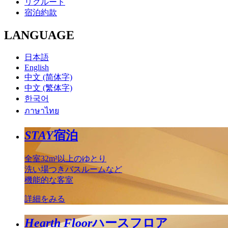
リクルート
宿泊約款
LANGUAGE
日本語
English
中文 (简体字)
中文 (繁体字)
한국어
ภาษาไทย
STAY
宿泊
全室32m²以上のゆとり
洗い場つきバスルームなど
機能的な客室
詳細をみる
Hearth Floor
ハースフロア