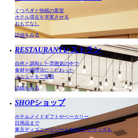
くつろぎと快眠の客室
ホテル滞在を充実させる
おもてなし
詳細をみる
RESTAURANT
レストラン
自然と調和した雰囲気の中で
食材や調理法にこだわった
メニューをご提供
詳細をみる
SHOP
ショップ
ホテルメイドギフトやベーカリー
日用品まで
東京ディズニーリゾート®のパークグッズも