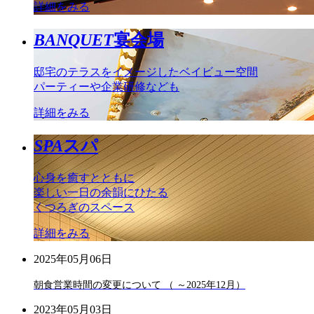
詳細をみる
BANQUET
宴会場
邸宅のテラスをイメージしたベイビュー空間
パーティーや企業研修なども
詳細をみる
SPA
スパ
心身を癒すとともに
楽しい一日の余韻にひたる
くつろぎのスペース
詳細をみる
2025年05月06日
朝食営業時間の変更について （ ～2025年12月）
2023年05月03日