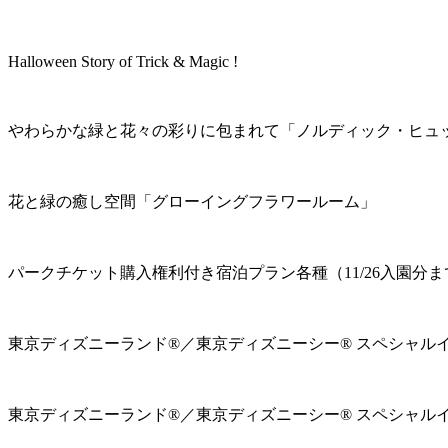
Halloween Story of Trick & Magic !
やわらかな緑と花々の彩りに包まれて「ノルディック・ヒュ
花と緑の癒し空間「グローイングフラワールーム」
パークチケット購入権利付き宿泊プラン各種（11/26入園分ま
東京ディズニーランド®／東京ディズニーシー® スペシャル
東京ディズニーランド®／東京ディズニーシー® スペシャル