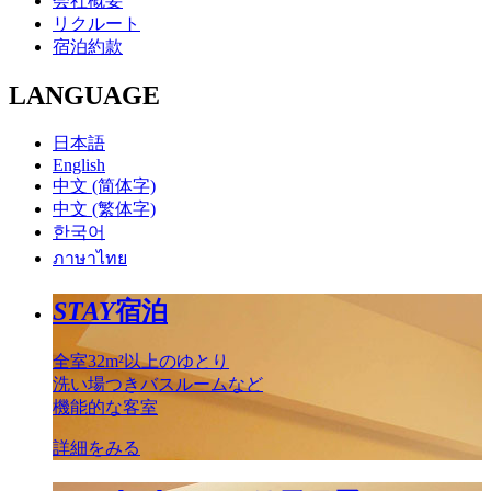
会社概要
リクルート
宿泊約款
LANGUAGE
日本語
English
中文 (简体字)
中文 (繁体字)
한국어
ภาษาไทย
STAY
宿泊
全室32m²以上のゆとり
洗い場つきバスルームなど
機能的な客室
詳細をみる