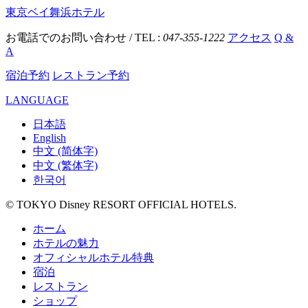
東京ベイ舞浜ホテル
お電話でのお問い合わせ / TEL :
047-355-1222
アクセス
Q &
A
宿泊予約
レストラン予約
LANGUAGE
日本語
English
中文 (简体字)
中文 (繁体字)
한국어
© TOKYO Disney RESORT OFFICIAL HOTELS.
ホーム
ホテルの魅力
オフィシャルホテル特典
宿泊
レストラン
ショップ