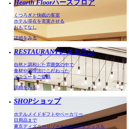
Hearth Floor
ハースフロア
くつろぎと快眠の客室
ホテル滞在を充実させる
おもてなし
詳細をみる
RESTAURANT
レストラン
自然と調和した雰囲気の中で
食材や調理法にこだわった
メニューをご提供
詳細をみる
SHOP
ショップ
ホテルメイドギフトやベーカリー
日用品まで
東京ディズニーリゾート®のパークグッズも