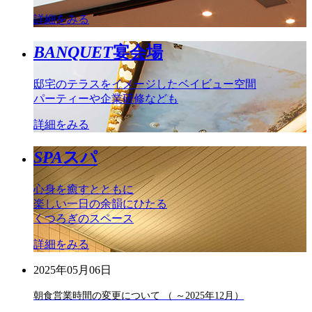
詳細をみる
BANQUET
宴会場
邸宅のテラスをイメージしたベイビュー空間
パーティーや企業研修なども
詳細をみる
SPA
スパ
心身を癒すとともに
楽しい一日の余韻にひたる
くつろぎのスペース
詳細をみる
2025年05月06日
朝食営業時間の変更について （ ～2025年12月）